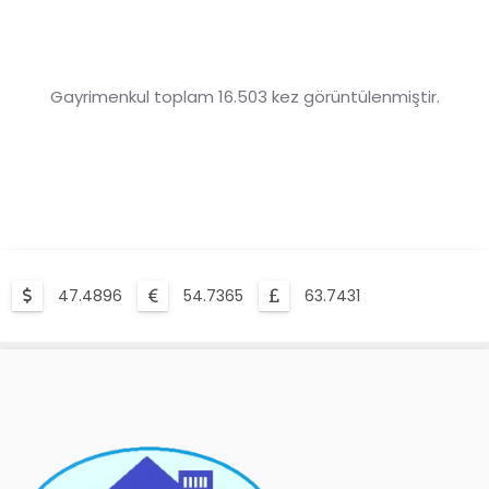
Gayrimenkul toplam 16.503 kez görüntülenmiştir.
47.4896
54.7365
63.7431