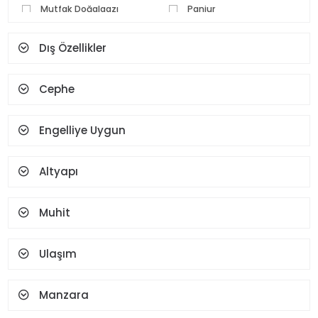
Mutfak Doğalgazı
Panjur
Parke Zemin
Pvc Doğrama
Dış Özellikler
Seramik Zemin
Set Üstü Ocak
Spot Aydınlatma
Şofben
Cephe
Şömine
Teras
Termosifon
Vestiyer
Yüz Tanıma Ve Parmak
Engelliye Uygun
İzi
Altyapı
Muhit
Ulaşım
Manzara