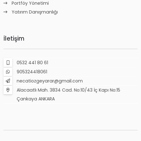
Portföy Yönetimi
Yatırım Danışmanlığı
İletişim
0532 441 80 61
905324418061
necatiozgeyarar@gmail.com
Alacaatlı Mah. 3834 Cad. No:10/43 İç Kapı No:15
Çankaya ANKARA