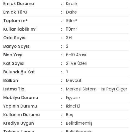
Emlak Durumu
Kiralık
Emlak Türü
Daire
Toplam m²
161m²
Kullanılabilir m²
110m²
Oda Sayısı
3+1
Banyo Sayısı
2
Bina Yaşı
6-10 Arası
Kat Sayısı
21 Ve Üzeri
Bulunduğu Kat
7
Balkon
Mevcut
Isıtma Tipi
Merkezi Sistem - Isı Payı Ölçer
Mobilya Durumu
Eşyasız
Yapının Durumu
İkinci El
Kullanım Durumu
Boş
Krediye Uygun
Belirtilmemiş
Takasa Uygun
Belirtilmemiş