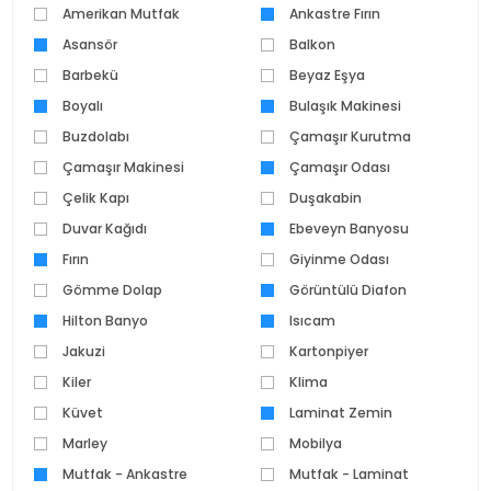
Amerikan Mutfak
Ankastre Fırın
Asansör
Balkon
Barbekü
Beyaz Eşya
Boyalı
Bulaşık Makinesi
Buzdolabı
Çamaşır Kurutma
Çamaşır Makinesi
Makinesi
Çamaşır Odası
Çelik Kapı
Duşakabin
Duvar Kağıdı
Ebeveyn Banyosu
Fırın
Giyinme Odası
Gömme Dolap
Görüntülü Diafon
Hilton Banyo
Isıcam
Jakuzi
Kartonpiyer
Kiler
Klima
Küvet
Laminat Zemin
Marley
Mobilya
Mutfak - Ankastre
Mutfak - Laminat