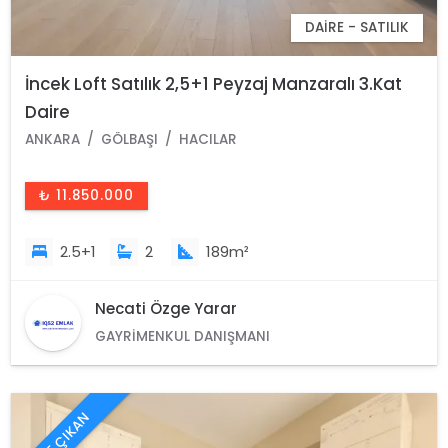
DAIRE - SATILIK
İncek Loft Satılık 2,5+1 Peyzaj Manzaralı 3.Kat
Daire
ANKARA
GÖLBAŞI
HACILAR
₺ 11.850.000
2.5+1
2
189m²
Necati Özge Yarar
GAYRIMENKUL DANIŞMANI
ÖNE ÇIKAN