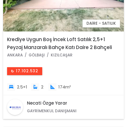
DAIRE - SATILIK
Krediye Uygun Boş İncek Loft Satılık 2,5+1
Peyzaj Manzaralı Bahçe Katı Daire 2 Bahçeli
ANKARA
GÖLBAŞI
KIZILCAŞAR
₺ 17.102.532
2.5+1
2
174m²
Necati Özge Yarar
GAYRIMENKUL DANIŞMANI