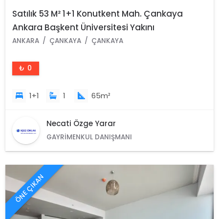
Satılık 53 M² 1+1 Konutkent Mah. Çankaya
Ankara Başkent Üniversitesi Yakını
ANKARA
ÇANKAYA
ÇANKAYA
₺ 0
1+1
1
65m²
Necati Özge Yarar
GAYRIMENKUL DANIŞMANI
ÖNE ÇIKAN