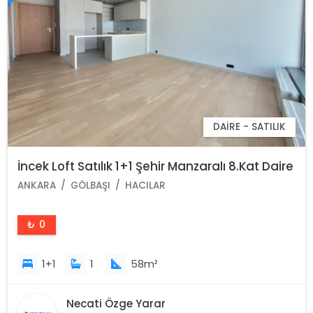
DAIRE - SATILIK
İncek Loft Satılık 1+1 Şehir Manzaralı 8.Kat Daire
ANKARA
GÖLBAŞI
HACILAR
₺ 0
1+1
1
58m²
Necati Özge Yarar