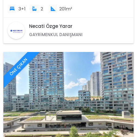
3+1
2
201m²
Necati Özge Yarar
GAYRIMENKUL DANIŞMANI
ÖNE ÇIKAN