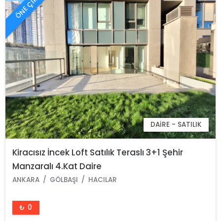
ÖNE ÇIKAN
DAIRE - SATILIK
Kiracısız İncek Loft Satılık Teraslı 3+1 Şehir
Manzaralı 4.Kat Daire
ANKARA
GÖLBAŞI
HACILAR
₺ 0