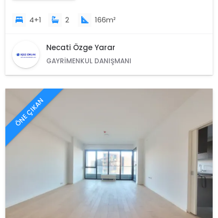
4+1
2
166m²
Necati Özge Yarar
GAYRIMENKUL DANIŞMANI
ÖNE ÇIKAN