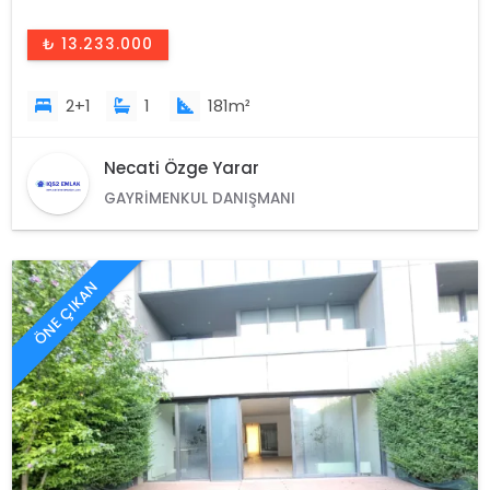
₺ 13.233.000
2+1
1
181m²
Necati Özge Yarar
GAYRIMENKUL DANIŞMANI
ÖNE ÇIKAN