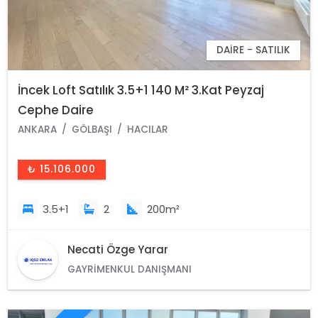
DAIRE - SATILIK
İncek Loft Satılık 3.5+1 140 M² 3.Kat Peyzaj
Cephe Daire
ANKARA
GÖLBAŞI
HACILAR
₺ 15.106.000
3.5+1
2
200m²
Necati Özge Yarar
GAYRIMENKUL DANIŞMANI