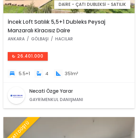
DAIRE - ÇATI DUBLEKSI - SATILIK
İncek Loft Satılık 5,5+1 Dubleks Peysaj
Manzaralı Kiracısız Daire
ANKARA
GÖLBAŞI
HACILAR
₺ 26.401.000
5.5+1
4
351m²
Necati Özge Yarar
GAYRIMENKUL DANIŞMANI
FİYATI DÜŞTÜ