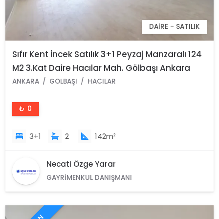
DAIRE - SATILIK
Sıfır Kent İncek Satılık 3+1 Peyzaj Manzaralı 124
M2 3.Kat Daire Hacılar Mah. Gölbaşı Ankara
ANKARA
GÖLBAŞI
HACILAR
₺ 0
3+1
2
142m²
Necati Özge Yarar
GAYRIMENKUL DANIŞMANI