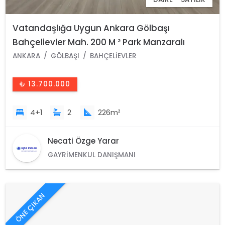
Vatandaşlığa Uygun Ankara Gölbaşı
Bahçelievler Mah. 200 M ² Park Manzaralı
Arakat Lüks Satılık Daire
ANKARA
GÖLBAŞI
BAHÇELIEVLER
₺ 13.700.000
4+1
2
226m²
Necati Özge Yarar
GAYRIMENKUL DANIŞMANI
ÖNE ÇIKAN