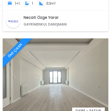
1+1
1
63m²
Necati Özge Yarar
GAYRIMENKUL DANIŞMANI
ÖNE ÇIKAN
DAIRE - SATILIK