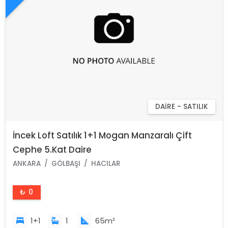
DAIRE - SATILIK
İncek Loft Satılık 1+1 Mogan Manzaralı Çift
Cephe 5.Kat Daire
ANKARA
GÖLBAŞI
HACILAR
₺ 0
1+1
1
65m²