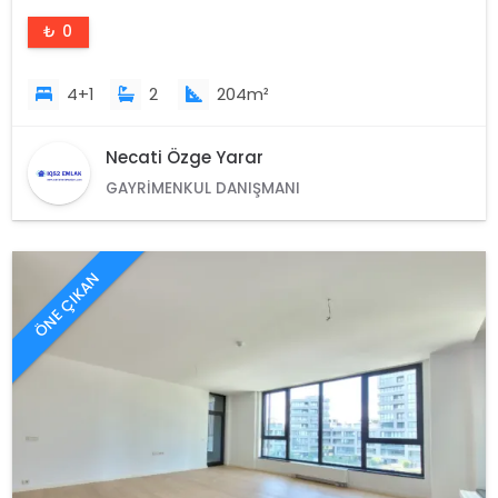
₺ 0
4+1
2
204m²
Necati Özge Yarar
GAYRIMENKUL DANIŞMANI
ÖNE ÇIKAN