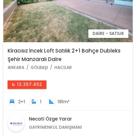
DAIRE - SATILIK
Kiracısız İncek Loft Satılık 2+1 Bahçe Dubleks
Şehir Manzaralı Daire
ANKARA
GÖLBAŞI
HACILAR
₺ 13.357.452
2+1
1
181m²
Necati Özge Yarar
GAYRIMENKUL DANIŞMANI