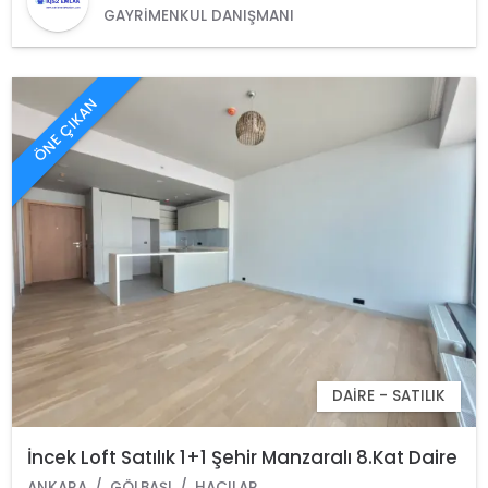
GAYRIMENKUL DANIŞMANI
ÖNE ÇIKAN
DAIRE - SATILIK
İncek Loft Satılık 1+1 Şehir Manzaralı 8.Kat Daire
ANKARA
GÖLBAŞI
HACILAR