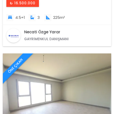
₺ 16.500.000
4.5+1
3
225m²
Necati Özge Yarar
GAYRIMENKUL DANIŞMANI
ÖNE ÇIKAN