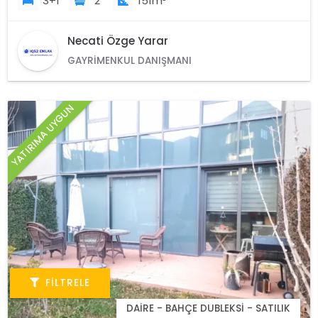
3+1
2
151m²
Necati Özge Yarar
GAYRIMENKUL DANIŞMANI
YATIRIMA UYGUN
FILTRELE
DAIRE - BAHÇE DUBLEKSI - SATILIK