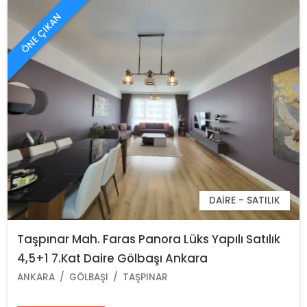
ÖNE ÇIKAN
DAIRE - SATILIK
Taşpınar Mah. Faras Panora Lüks Yapılı Satılık
4,5+1 7.Kat Daire Gölbaşı Ankara
ANKARA
GÖLBAŞI
TAŞPINAR