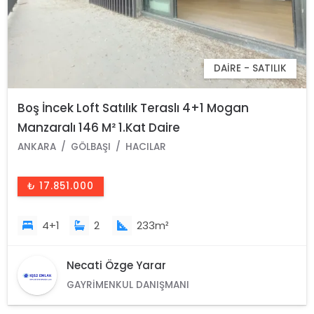
DAIRE - SATILIK
Boş İncek Loft Satılık Teraslı 4+1 Mogan
Manzaralı 146 M² 1.Kat Daire
ANKARA
GÖLBAŞI
HACILAR
₺ 17.851.000
4+1
2
233m²
Necati Özge Yarar
GAYRIMENKUL DANIŞMANI