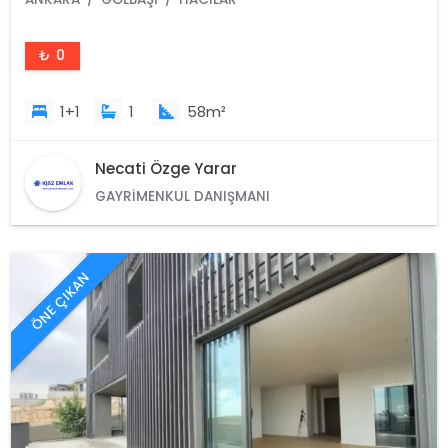
₺ 0
1+1
1
58m²
Necati Özge Yarar
GAYRIMENKUL DANIŞMANI
ÖNE ÇIKAN