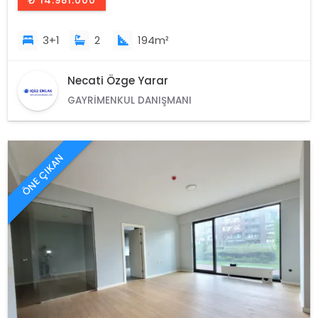
₺ 14.981.000
3+1
2
194m²
Necati Özge Yarar
GAYRIMENKUL DANIŞMANI
ÖNE ÇIKAN