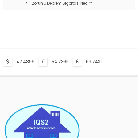
Zorunlu Deprem Sigortası Nedir?
47.4896
54.7365
63.7431