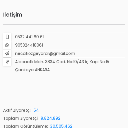
İletişim
0532 441 80 61
905324418061
necatiozgeyarar@gmail.com
Alacaatlı Mah. 3834 Cad. No:10/43 İç Kapı No:15
Çankaya ANKARA
Aktif Ziyaretçi:
54
Toplam Ziyaretçi:
9.824.892
Toplam Görüntüleme:
30.505.462