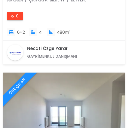
ANKARA
ÇANKAYA-BILKENT
BEYTEPE
₺ 0
6+2
4
480m²
Necati Özge Yarar
GAYRIMENKUL DANIŞMANI
ÖNE ÇIKAN