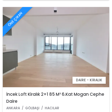
ÖNE ÇIKAN
DAIRE - KIRALIK
İncek Loft Kiralık 2+1 85 M² 6.Kat Mogan Cephe
Daire
ANKARA
GÖLBAŞI
HACILAR