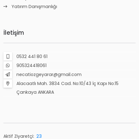
Yatırım Danışmanlığı
İletişim
0532 441 80 61
905324418061
necatiozgeyarar@gmail.com
Alacaatlı Mah. 3834 Cad. No:10/43 İç Kapı No:15
Çankaya ANKARA
Aktif Ziyaretçi:
23