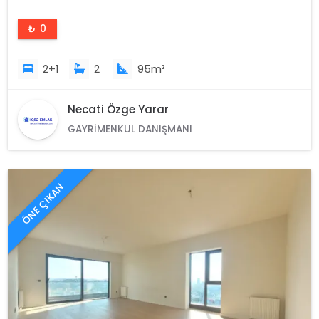
₺ 0
2+1
2
95m²
Necati Özge Yarar
GAYRIMENKUL DANIŞMANI
ÖNE ÇIKAN