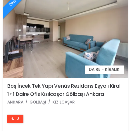
DAIRE - KIRALIK
Boş İncek Tek Yapı Venüs Rezidans Eşyalı Kiralı
1+1 Daire Ofis Kızılcaşar Gölbaşı Ankara
ANKARA
GÖLBAŞI
KIZILCAŞAR
₺ 0