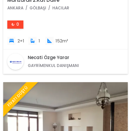
Manzaralı 2.Kat Daire
ANKARA
GÖLBAŞI
HACILAR
₺ 0
2+1
1
152m²
Necati Özge Yarar
GAYRIMENKUL DANIŞMANI
FİYATI DÜŞTÜ