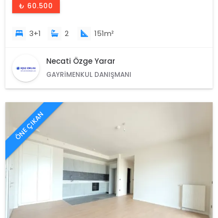
₺ 60.500
3+1
2
151m²
Necati Özge Yarar
GAYRIMENKUL DANIŞMANI
ÖNE ÇIKAN