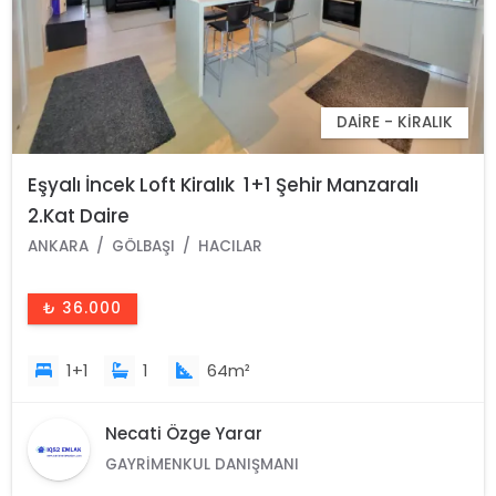
DAIRE - KIRALIK
Eşyalı İncek Loft Kiralık 1+1 Şehir Manzaralı
2.Kat Daire
ANKARA
GÖLBAŞI
HACILAR
₺ 36.000
1+1
1
64m²
Necati Özge Yarar
GAYRIMENKUL DANIŞMANI