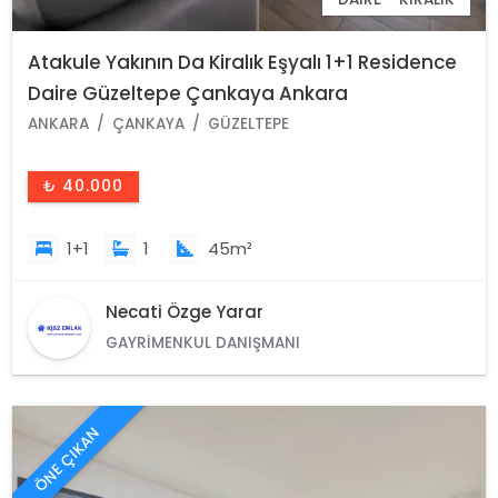
Atakule Yakının Da Kiralık Eşyalı 1+1 Residence
Daire Güzeltepe Çankaya Ankara
ANKARA
ÇANKAYA
GÜZELTEPE
₺ 40.000
1+1
1
45m²
Necati Özge Yarar
GAYRIMENKUL DANIŞMANI
ÖNE ÇIKAN