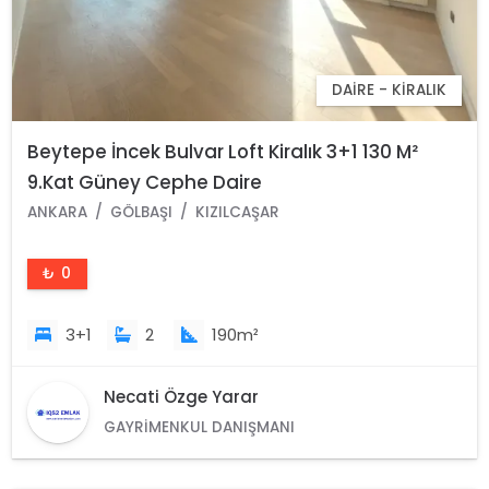
DAIRE - KIRALIK
Beytepe İncek Bulvar Loft Kiralık 3+1 130 M²
9.Kat Güney Cephe Daire
ANKARA
GÖLBAŞI
KIZILCAŞAR
₺ 0
3+1
2
190m²
Necati Özge Yarar
GAYRIMENKUL DANIŞMANI