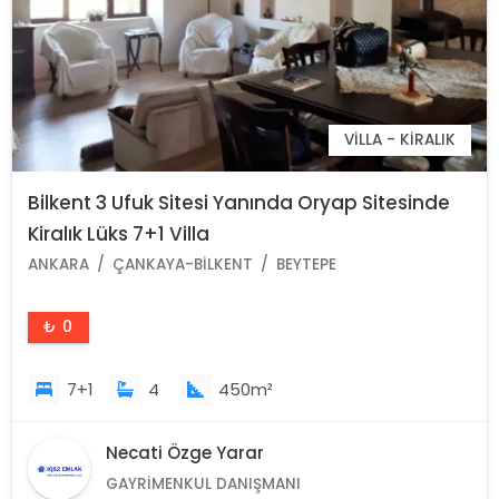
VILLA - KIRALIK
Bilkent 3 Ufuk Sitesi Yanında Oryap Sitesinde
Kiralık Lüks 7+1 Villa
ANKARA
ÇANKAYA-BILKENT
BEYTEPE
₺ 0
7+1
4
450m²
Necati Özge Yarar
GAYRIMENKUL DANIŞMANI