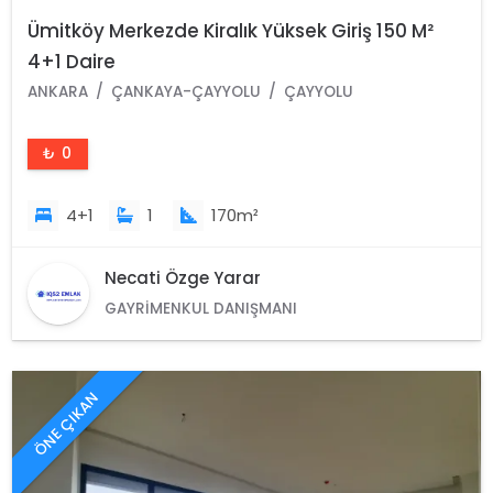
Ümitköy Merkezde Kiralık Yüksek Giriş 150 M²
4+1 Daire
ANKARA
ÇANKAYA-ÇAYYOLU
ÇAYYOLU
₺ 0
4+1
1
170m²
Necati Özge Yarar
GAYRIMENKUL DANIŞMANI
ÖNE ÇIKAN