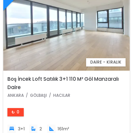
DAIRE - KIRALIK
Boş İncek Loft Satılık 3+1 110 M² Göl Manzaralı
Daire
ANKARA
GÖLBAŞI
HACILAR
₺ 0
3+1
2
161m²