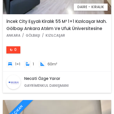
DAIRE - KIRALIK
İncek City Eşyalı Kiralık 55 M² 1+1 Kızılcaşar Mah.
Gölbaşı Ankara Atılım Ve Ufuk Üniversitesine
Yakın
ANKARA
GÖLBAŞI
KIZILCAŞAR
₺ 0
1+1
1
60m²
Necati Özge Yarar
GAYRIMENKUL DANIŞMANI
ÖNE ÇIKAN