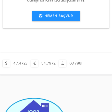
danışmanlarımıza ulaşabilirsiniz.
HEMEN BAŞVUR
47.4723
54.7972
63.7961