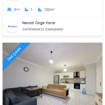
3+1
1
122m²
Necati Özge Yarar
GAYRIMENKUL DANIŞMANI
ÖNE ÇIKAN