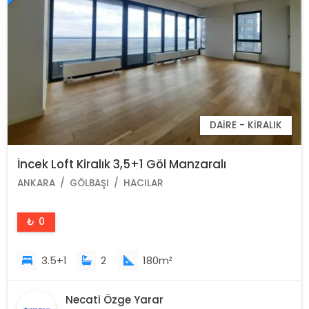
DAIRE - KIRALIK
İncek Loft Kiralık 3,5+1 Göl Manzaralı
ANKARA
GÖLBAŞI
HACILAR
₺ 0
3.5+1
2
180m²
Necati Özge Yarar