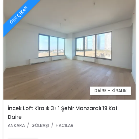
ÖNE ÇIKAN
DAIRE - KIRALIK
İncek Loft Kiralık 3+1 Şehir Manzaralı 19.Kat
Daire
ANKARA
GÖLBAŞI
HACILAR