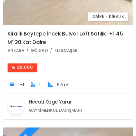
DAIRE - KIRALIK
Kiralık Beytepe İncek Bulvar Loft Satılık 1+1 45
M² 20.Kat Daire
ANKARA
GÖLBAŞI
KIZILCAŞAR
₺ 38.000
1+1
1
67m²
Necati Özge Yarar
GAYRIMENKUL DANIŞMANI