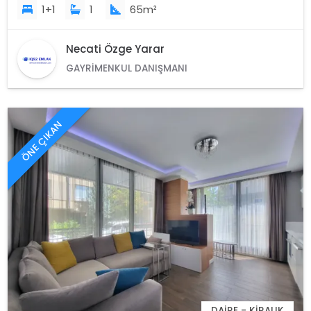
1+1
1
65m²
Necati Özge Yarar
GAYRIMENKUL DANIŞMANI
ÖNE ÇIKAN
DAIRE - KIRALIK