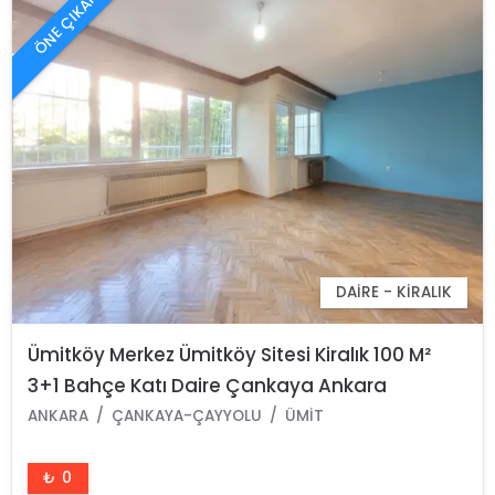
ÖNE ÇIKAN
DAIRE - KIRALIK
Ümitköy Merkez Ümitköy Sitesi Kiralık 100 M²
3+1 Bahçe Katı Daire Çankaya Ankara
ANKARA
ÇANKAYA-ÇAYYOLU
ÜMIT
₺ 0