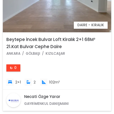
DAIRE - KIRALIK
Beytepe İncek Bulvar Loft Kiralık 2+1 68M²
21.Kat Bulvar Cephe Daire
ANKARA
GÖLBAŞI
KIZILCAŞAR
₺ 0
2+1
2
102m²
Necati Özge Yarar
GAYRIMENKUL DANIŞMANI