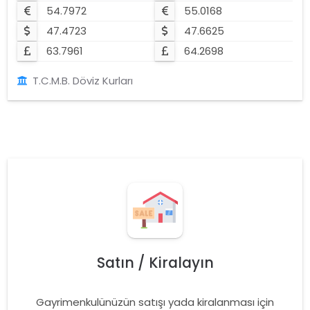
54.7972
55.0168
47.4723
47.6625
63.7961
64.2698
T.C.M.B. Döviz Kurları
Satın / Kiralayın
Gayrimenkulünüzün satışı yada kiralanması için