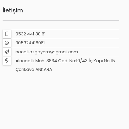
İletişim
0532 441 80 61
905324418061
necatiozgeyarar@gmail.com
Alacaatlı Mah. 3834 Cad. No:10/43 İç Kapı No:15
Çankaya ANKARA