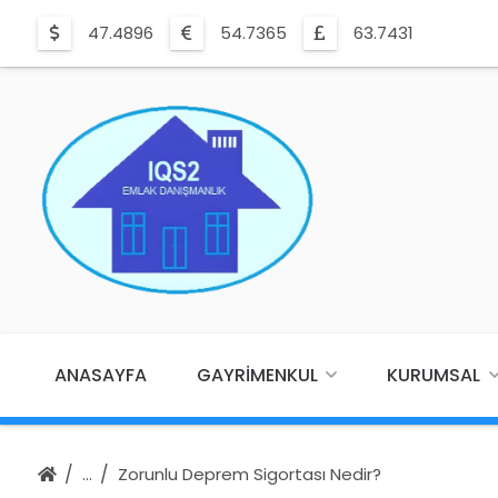
47.4896
54.7365
63.7431
ANASAYFA
GAYRIMENKUL
KURUMSAL
Zorunlu Deprem Sigortası Nedir?