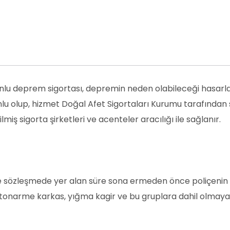
runlu deprem sigortası, depremin neden olabileceği hasarla
u olup, hizmet Doğal Afet Sigortaları Kurumu tarafından 
lmiş sigorta şirketleri ve acenteler aracılığı ile sağlanır.
r ve sözleşmede yer alan süre sona ermeden önce poliçenin
betonarme karkas, yığma kagir ve bu gruplara dahil olmay