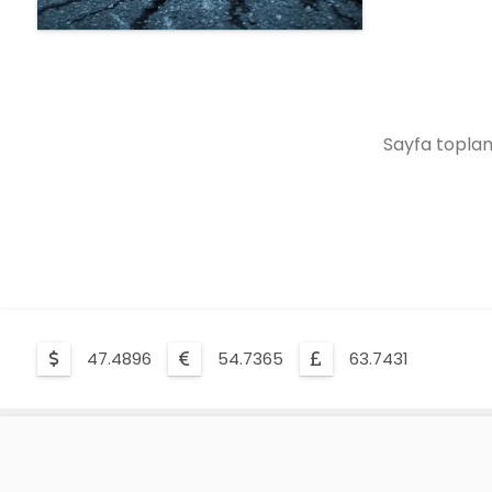
Sayfa toplam
47.4896
54.7365
63.7431