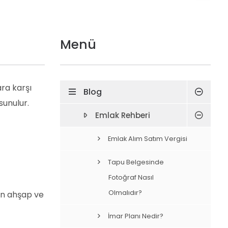
Menü
ra karşı
Blog
sunulur.
Emlak Rehberi
Emlak Alım Satım Vergisi
Tapu Belgesinde
Fotoğraf Nasıl
Olmalıdır?
an ahşap ve
İmar Planı Nedir?