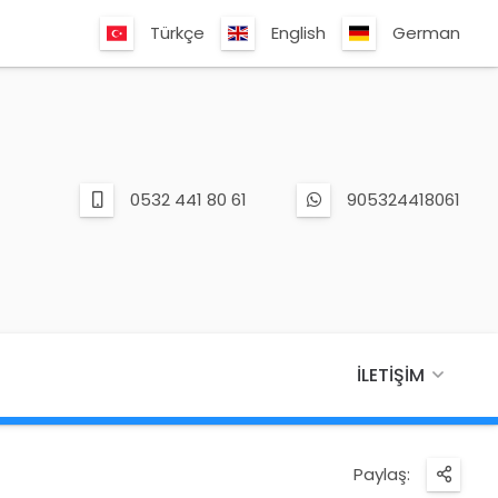
Türkçe
English
German
0532 441 80 61
905324418061
İLETIŞIM
Paylaş: