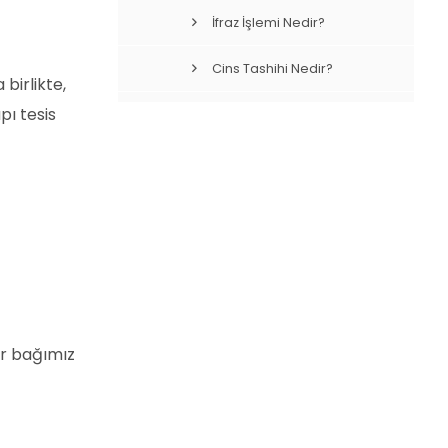
İfraz İşlemi Nedir?
Cins Tashihi Nedir?
birlikte,
pı tesis
Yapı Ruhsatı Başvurusu
Nasıl Yapılır?
Zorunlu Deprem
Sigortası Nedir?
er bağımız