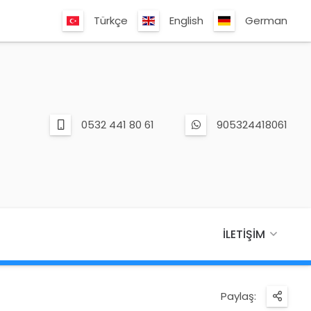
Türkçe
English
German
0532 441 80 61
905324418061
İLETIŞIM
Paylaş: