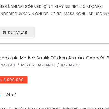
ĞER İLANLARI GÖRMEK İÇİN TIKLAYINIZ NET: 40 M²ÇARŞI
İNDEDİRDÜKKANIN ÖNÜNE 2 SIRA MASA KONULABİLİRDÜK
CASI VARDIR WC MEVCUTTUR DİĞER İLANLARI GÖRMEK İÇ
KLAYINIZ (SİTEMİZİ ZİYARET EDİNİZ) Whatsapp : +90 (532) 
DETAYLAR
Whatsapp : +49 1577 6870658
nakkale Merkez Satılık Dükkan Atatürk Cadde'si 
h. 115 M² Dükkan
NAKKALE
MERKEZ-BARBAROS
BARBAROS
₺ 8.000.000
124m²