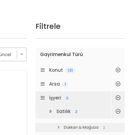
Filtrele
Gayrimenkul Türü
Konut
131
Arsa
1
İşyeri
3
Satılık
2
Dükkan & Mağaza
2