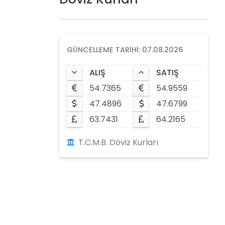
GÜNCELLEME TARIHI: 07.08.2026
ALIŞ
SATIŞ
54.7365
54.9559
47.4896
47.6799
63.7431
64.2165
T.C.M.B. Döviz Kurları