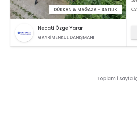
SA
CA
DÜKKAN & MAĞAZA - SATILIK
40
YÜ
Necati Özge Yarar
PO
GAYRIMENKUL DANIŞMANI
İŞ
Toplam 1 sayfa iç