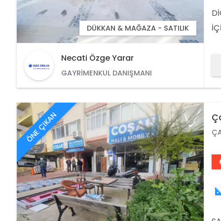
Dİ
İÇ
DÜKKAN & MAĞAZA - SATILIK
BA
TI
Necati Özge Yarar
61
GAYRIMENKUL DANIŞMANI
ÖNE ÇIKAN
Ça
Ma
ÇA