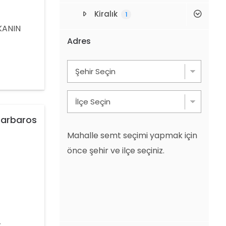
Kiralık
1
KANIN
Adres
İN
441 80
Barbaros
Mahalle semt seçimi yapmak için
önce şehir ve ilçe seçiniz.