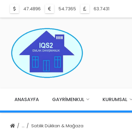
47.4896
54.7365
63.7431
ANASAYFA
GAYRIMENKUL
KURUMSAL
Satılık Dükkan & Mağaza