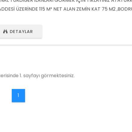
NAL TURDİĞER İLANLARI GÖRMEK İÇİN TIKLAYINIZ ATATÜR
DDESİ ÜZERİNDE 115 M² NET ALAN ZEMİN KAT 75 M2 ,BOD
​ M2 6 M CEPHELİ BARBAROS MAHHALLESİN'DE KÖPRÜ BAŞ
RÜME MESAFESİNDE CADDE ÜZERİ KONUMU SAYESİNDE Tİ
DETAYLAR
TANSİYELİ YÜKSEK DÜKKAN , HEM YATIRIMCILARA HEMDE 
İNİ KURMAK İSTEYEN GİRİŞİMÇİLER İÇİN BİR FIRS
erisinde 1. sayfayı görmektesiniz.
1