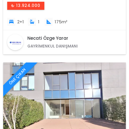
₺ 13.924.000
2+1
1
175m²
Necati Özge Yarar
GAYRIMENKUL DANIŞMANI
ÖNE ÇIKAN