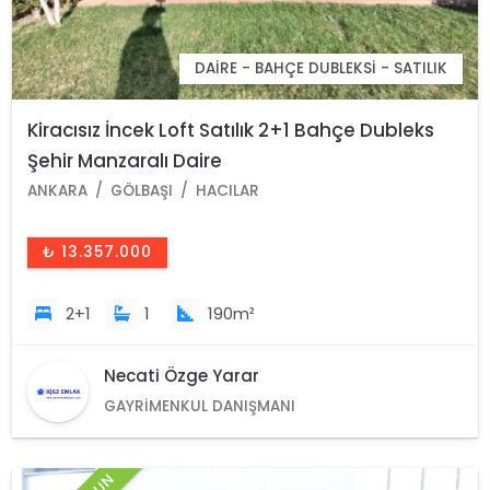
DAIRE - BAHÇE DUBLEKSI - SATILIK
Kiracısız İncek Loft Satılık 2+1 Bahçe Dubleks
Şehir Manzaralı Daire
ANKARA
GÖLBAŞI
HACILAR
₺ 13.357.000
2+1
1
190m²
Necati Özge Yarar
GAYRIMENKUL DANIŞMANI