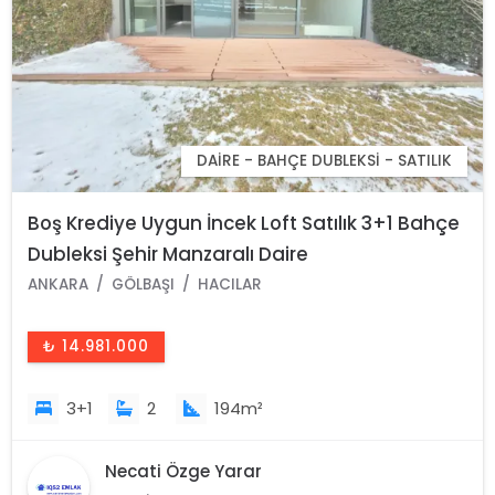
DAIRE - BAHÇE DUBLEKSI - SATILIK
Boş Krediye Uygun İncek Loft Satılık 3+1 Bahçe
Dubleksi Şehir Manzaralı Daire
ANKARA
GÖLBAŞI
HACILAR
₺ 14.981.000
3+1
2
194m²
Necati Özge Yarar