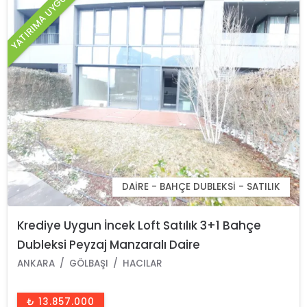
YATIRIMA UYGUN
DAIRE - BAHÇE DUBLEKSI - SATILIK
Krediye Uygun İncek Loft Satılık 3+1 Bahçe
Dubleksi Peyzaj Manzaralı Daire
ANKARA
GÖLBAŞI
HACILAR
₺ 13.857.000