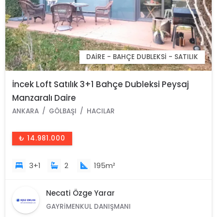
DAIRE - BAHÇE DUBLEKSI - SATILIK
İncek Loft Satılık 3+1 Bahçe Dubleksi Peysaj
Manzaralı Daire
ANKARA
GÖLBAŞI
HACILAR
₺ 14.981.000
3+1
2
195m²
Necati Özge Yarar
GAYRIMENKUL DANIŞMANI