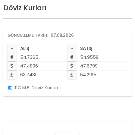
Döviz Kurları
GÜNCELLEME TARIHI: 07.08.2026
ALIŞ
SATIŞ
54.7365
54.9559
47.4896
47.6799
63.7431
64.2165
T.C.M.B. Döviz Kurları