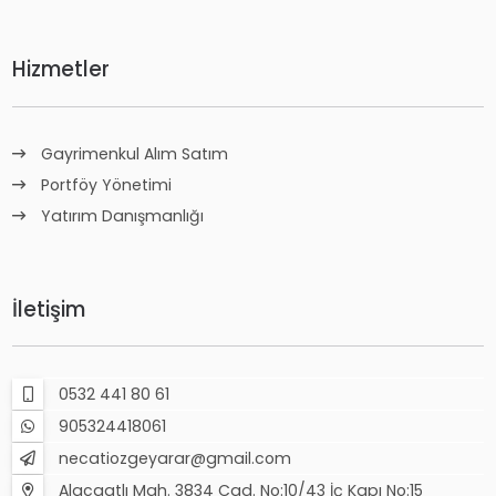
Hizmetler
Gayrimenkul Alım Satım
Portföy Yönetimi
Yatırım Danışmanlığı
İletişim
0532 441 80 61
905324418061
necatiozgeyarar@gmail.com
Alacaatlı Mah. 3834 Cad. No:10/43 İç Kapı No:15