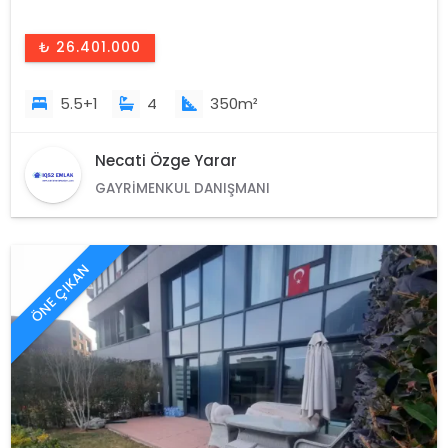
₺ 26.401.000
5.5+1
4
350m²
Necati Özge Yarar
GAYRIMENKUL DANIŞMANI
ÖNE ÇIKAN