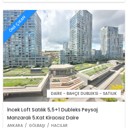
ÖNE ÇIKAN
DAIRE - BAHÇE DUBLEKSI - SATILIK
İncek Loft Satılık 5,5+1 Dubleks Peysaj
Manzaralı 5.Kat Kiracısız Daire
ANKARA
GÖLBAŞI
HACILAR