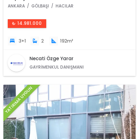
ANKARA
GÖLBAŞI
HACILAR
₺ 14.981.000
3+1
2
192m²
Necati Özge Yarar
GAYRIMENKUL DANIŞMANI
YATIRIMA UYGUN