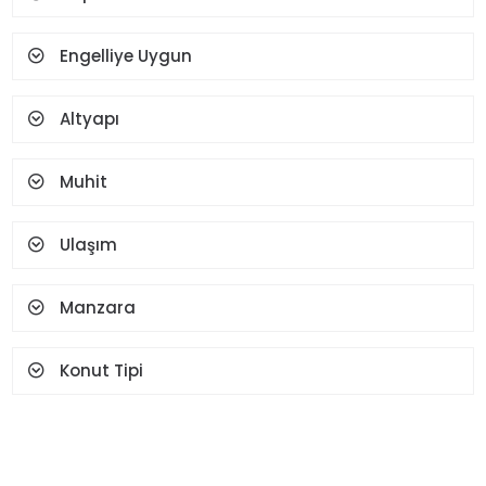
Termosifon
Vestiyer
Yüz Tanıma Ve Parmak
Engelliye Uygun
İzi
Altyapı
Muhit
Ulaşım
Manzara
Konut Tipi