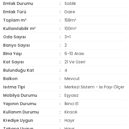
Emlak Durumu
Satılık
Emlak Türü
Daire
Toplam m²
158m²
Kullanılabilir m²
100m²
Oda Sayısı
3+1
Banyo Sayısı
2
Bina Yaşı
6-10 Arası
Kat Sayısı
21 Ve Üzeri
Bulunduğu Kat
4
Balkon
Mevcut
Isıtma Tipi
Merkezi Sistem - Isı Payı Ölçer
Mobilya Durumu
Eşyasız
Yapının Durumu
İkinci El
Kullanım Durumu
Kiracılı
Krediye Uygun
Hayır
Takasa Uygun
Hayır