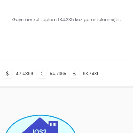
Gayrimenkul toplam 134.235 kez görüntülenmiştir.
47.4896
54.7365
63.7431