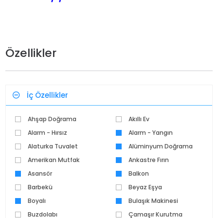
Özellikler
İç Özellikler
Ahşap Doğrama
Akıllı Ev
Alarm - Hırsız
Alarm - Yangın
Alaturka Tuvalet
Alüminyum Doğrama
Amerikan Mutfak
Ankastre Fırın
Asansör
Balkon
Barbekü
Beyaz Eşya
Boyalı
Bulaşık Makinesi
Buzdolabı
Çamaşır Kurutma