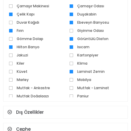
Çamaşır Makinesi
Makinesi
Çamaşır Odası
Çelik Kapı
Duşakabin
Duvar Kağıdı
Ebeveyn Banyosu
Fırın
Giyinme Odası
Gömme Dolap
Görüntülü Diafon
Hilton Banyo
Isıcam
Jakuzi
Kartonpiyer
Kiler
Klima
Küvet
Laminat Zemin
Marley
Mobilya
Mutfak - Ankastre
Mutfak - Laminat
Mutfak Doğalgazı
Panjur
Parke Zemin
Pvc Doğrama
Dış Özellikler
Seramik Zemin
Set Üstü Ocak
Spot Aydınlatma
Şofben
Cephe
Şömine
Teras