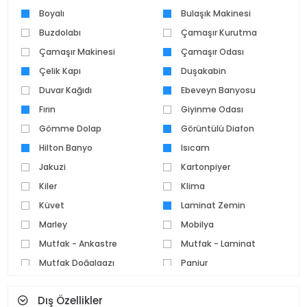
Boyalı
Bulaşık Makinesi
Buzdolabı
Çamaşır Kurutma
Çamaşır Makinesi
Makinesi
Çamaşır Odası
Çelik Kapı
Duşakabin
Duvar Kağıdı
Ebeveyn Banyosu
Fırın
Giyinme Odası
Gömme Dolap
Görüntülü Diafon
Hilton Banyo
Isıcam
Jakuzi
Kartonpiyer
Kiler
Klima
Küvet
Laminat Zemin
Marley
Mobilya
Mutfak - Ankastre
Mutfak - Laminat
Mutfak Doğalgazı
Panjur
Parke Zemin
Pvc Doğrama
Dış Özellikler
Seramik Zemin
Set Üstü Ocak