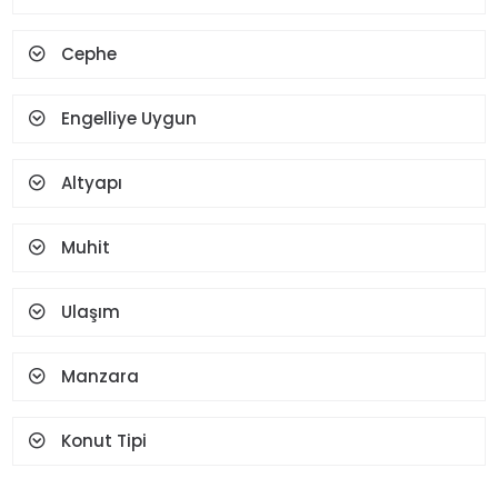
Spot Aydınlatma
Şofben
Cephe
Şömine
Teras
Termosifon
Vestiyer
Yüz Tanıma Ve Parmak
Engelliye Uygun
İzi
Altyapı
Muhit
Ulaşım
Manzara
Konut Tipi