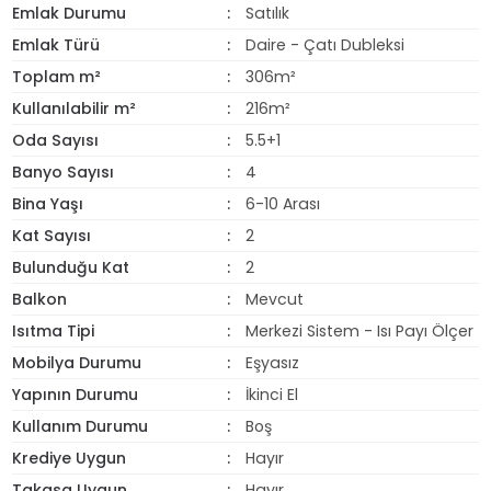
Emlak Durumu
Satılık
Emlak Türü
Daire - Çatı Dubleksi
Toplam m²
306m²
Kullanılabilir m²
216m²
Oda Sayısı
5.5+1
Banyo Sayısı
4
Bina Yaşı
6-10 Arası
Kat Sayısı
2
Bulunduğu Kat
2
Balkon
Mevcut
Isıtma Tipi
Merkezi Sistem - Isı Payı Ölçer
Mobilya Durumu
Eşyasız
Yapının Durumu
İkinci El
Kullanım Durumu
Boş
Krediye Uygun
Hayır
Takasa Uygun
Hayır