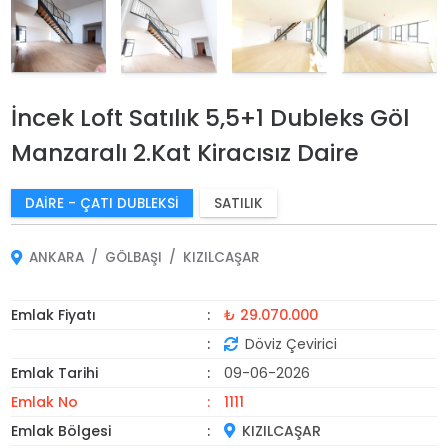
İncek Loft Satılık 5,5+1 Dubleks Göl
Manzaralı 2.Kat Kiracısız Daire
DAIRE - ÇATI DUBLEKSI
SATILIK
ANKARA
GÖLBAŞI
KIZILCAŞAR
Emlak Fiyatı
₺ 29.070.000
Döviz Çevirici
Emlak Tarihi
09-06-2026
Emlak No
1111
Emlak Bölgesi
KIZILCAŞAR