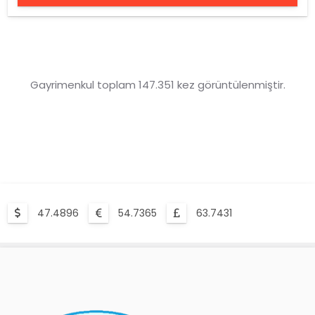
Gayrimenkul toplam 147.351 kez görüntülenmiştir.
47.4896
54.7365
63.7431