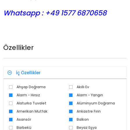
Whatsapp : +49 1577 6870658
Özellikler
İç Özellikler
Ahşap Doğrama
Akıllı Ev
Alarm - Hırsız
Alarm - Yangın
Alaturka Tuvalet
Alüminyum Doğrama
Amerikan Mutfak
Ankastre Fırın
Asansör
Balkon
Barbekü
Beyaz Eşya