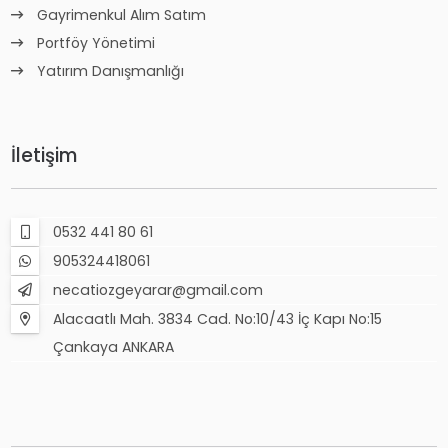
Gayrimenkul Alım Satım
Portföy Yönetimi
Yatırım Danışmanlığı
İletişim
0532 441 80 61
905324418061
necatiozgeyarar@gmail.com
Alacaatlı Mah. 3834 Cad. No:10/43 İç Kapı No:15
Çankaya ANKARA