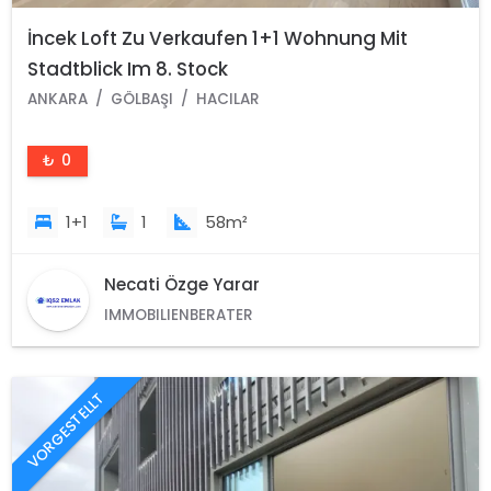
İncek Loft Zu Verkaufen 1+1 Wohnung Mit
Stadtblick Im 8. Stock
ANKARA
GÖLBAŞI
HACILAR
₺ 0
1+1
1
58m²
Necati Özge Yarar
IMMOBILIENBERATER
VORGESTELLT