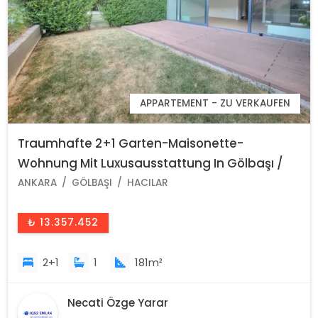
APPARTEMENT - ZU VERKAUFEN
Traumhafte 2+1 Garten-Maisonette-
Wohnung Mit Luxusausstattung In Gölbaşı /
Ankara /Türkei
ANKARA
GÖLBAŞI
HACILAR
₺ 13.357.452
2+1
1
181m²
Necati Özge Yarar