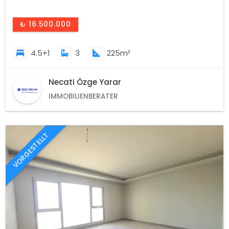
₺ 16.500.000
4.5+1
3
225m²
Necati Özge Yarar
IMMOBILIENBERATER
VORGESTELLT