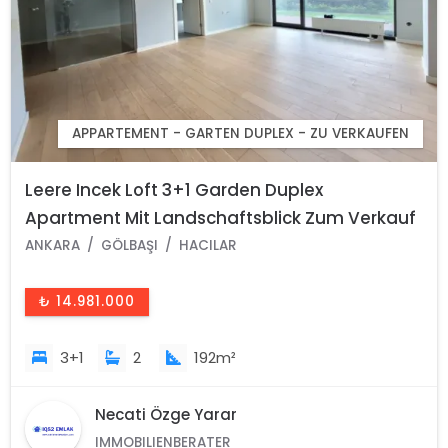
APPARTEMENT - GARTEN DUPLEX - ZU VERKAUFEN
Leere Incek Loft 3+1 Garden Duplex
Apartment Mit Landschaftsblick Zum Verkauf
In Gölbaşı - Ankara -Turkey
ANKARA
GÖLBAŞI
HACILAR
₺ 14.981.000
3+1
2
192m²
Necati Özge Yarar
IMMOBILIENBERATER