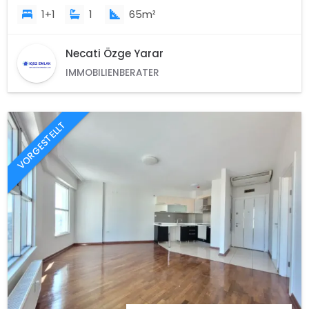
1+1
1
65m²
Necati Özge Yarar
IMMOBILIENBERATER
VORGESTELLT