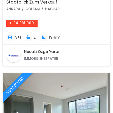
Stadtblick Zum Verkauf
ANKARA
GÖLBAŞI
HACILAR
₺ 14.981.000
3+1
2
194m²
Necati Özge Yarar
IMMOBILIENBERATER
VORGESTELLT