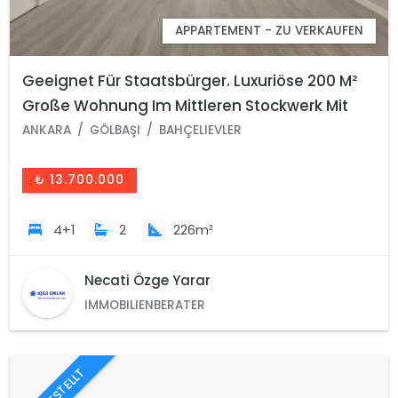
APPARTEMENT - ZU VERKAUFEN
Geeignet Für Staatsbürger. Luxuriöse 200 M²
Große Wohnung Im Mittleren Stockwerk Mit
Parkblick Im Viertel Bahçelievler, Gölbaşı,
ANKARA
GÖLBAŞI
BAHÇELIEVLER
Ankara Zu Verkaufen.
₺ 13.700.000
4+1
2
226m²
Necati Özge Yarar
IMMOBILIENBERATER