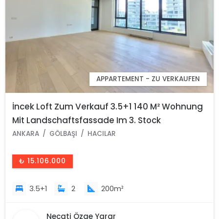
APPARTEMENT - ZU VERKAUFEN
İncek Loft Zum Verkauf 3.5+1 140 M² Wohnung
Mit Landschaftsfassade Im 3. Stock
ANKARA
GÖLBAŞI
HACILAR
₺ 15.106.000
3.5+1
2
200m²
Necati Özge Yarar