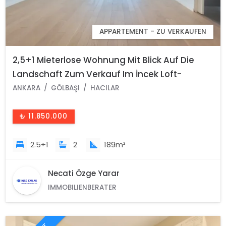
APPARTEMENT - ZU VERKAUFEN
2,5+1 Mieterlose Wohnung Mit Blick Auf Die
Landschaft Zum Verkauf Im İncek Loft-
Komplex
ANKARA
GÖLBAŞI
HACILAR
₺ 11.850.000
2.5+1
2
189m²
Necati Özge Yarar
IMMOBILIENBERATER