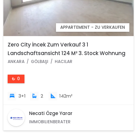
APPARTEMENT - ZU VERKAUFEN
Zero City İncek Zum Verkauf 3 1
Landschaftsansicht 124 M² 3. Stock Wohnung
Hacılar Stadtteil Gölbaşı Ankara
ANKARA
GÖLBAŞI
HACILAR
₺ 0
3+1
2
142m²
Necati Özge Yarar
IMMOBILIENBERATER