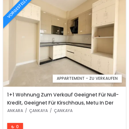
VORGESTELLT
APPARTEMENT - ZU VERKAUFEN
1+1 Wohnung Zum Verkauf Geeignet Für Null-
Kredit, Geeignet Für Kirschhaus, Metu In Der
Nähe Von Arbeiterblöcken, Stadtteil Çankaya
ANKARA
ÇANKAYA
ÇANKAYA
Ankara
₺ 0