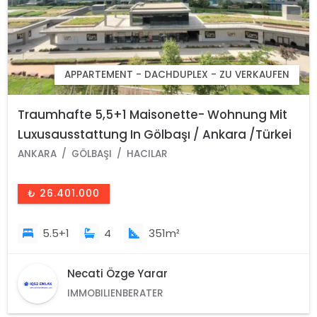
APPARTEMENT - DACHDUPLEX - ZU VERKAUFEN
Traumhafte 5,5+1 Maisonette- Wohnung Mit
Luxusausstattung In Gölbaşı / Ankara /Türkei
ANKARA
GÖLBAŞI
HACILAR
₺ 26.401.000
5.5+1
4
351m²
Necati Özge Yarar
IMMOBILIENBERATER