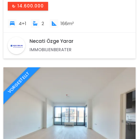
₺ 14.600.000
4+1
2
166m²
Necati Özge Yarar
IMMOBILIENBERATER
VORGESTELLT