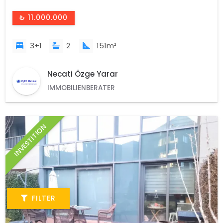
₺ 11.000.000
3+1
2
151m²
Necati Özge Yarar
IMMOBILIENBERATER
INVESTITION
FILTER