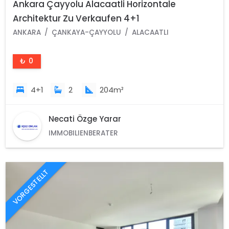
Ankara Çayyolu Alacaatli Horizontale
Architektur Zu Verkaufen 4+1
ANKARA
ÇANKAYA-ÇAYYOLU
ALACAATLI
₺ 0
4+1
2
204m²
Necati Özge Yarar
IMMOBILIENBERATER
VORGESTELLT