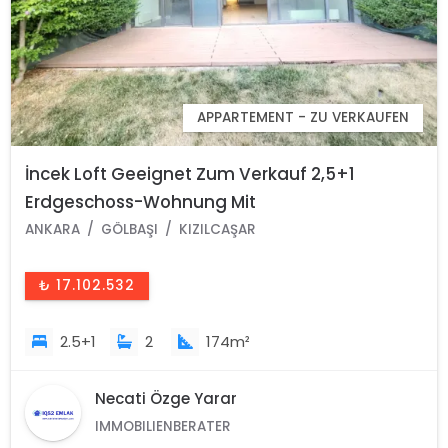
APPARTEMENT - ZU VERKAUFEN
İncek Loft Geeignet Zum Verkauf 2,5+1
Erdgeschoss-Wohnung Mit
Landschaftsansicht 2 Gärten
ANKARA
GÖLBAŞI
KIZILCAŞAR
₺ 17.102.532
2.5+1
2
174m²
Necati Özge Yarar
IMMOBILIENBERATER