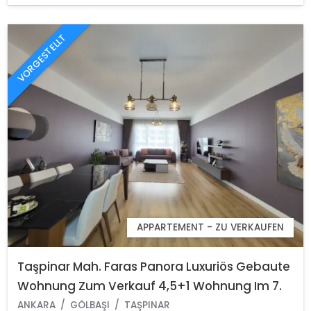
VORGESTELLT
APPARTEMENT - ZU VERKAUFEN
Taşpinar Mah. Faras Panora Luxuriös Gebaute
Wohnung Zum Verkauf 4,5+1 Wohnung Im 7.
Stock Gölbaşi Ankara
ANKARA
GÖLBAŞI
TAŞPINAR