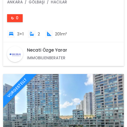
/Türkei
ANKARA
GÖLBAŞI
HACILAR
₺ 0
3+1
2
201m²
Necati Özge Yarar
IMMOBILIENBERATER
VORGESTELLT