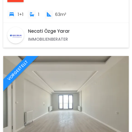
1+1
1
63m²
Necati Özge Yarar
IMMOBILIENBERATER
VORGESTELLT