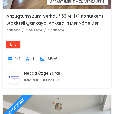
APPARTEMENT - ZU VERKAUFEN
Anzugturm Zum Verkauf 53 M² 1+1 Konutkent
Stadtteil Çankaya, Ankara In Der Nähe Der
Universität Başkent
ANKARA
ÇANKAYA
ÇANKAYA
₺ 0
1+1
1
65m²
Necati Özge Yarar
IMMOBILIENBERATER
VORGESTELLT