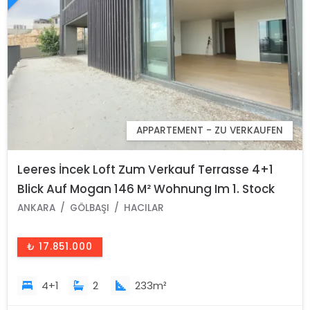
APPARTEMENT - ZU VERKAUFEN
Leeres İncek Loft Zum Verkauf Terrasse 4+1
Blick Auf Mogan 146 M² Wohnung Im 1. Stock
ANKARA
GÖLBAŞI
HACILAR
₺ 17.851.000
4+1
2
233m²