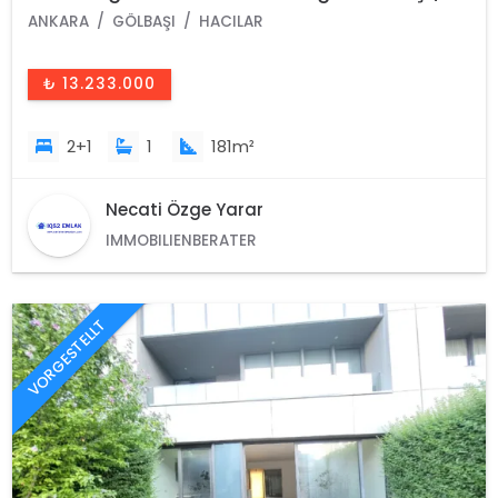
Ankara /Türkei
ANKARA
GÖLBAŞI
HACILAR
₺ 13.233.000
2+1
1
181m²
Necati Özge Yarar
IMMOBILIENBERATER
VORGESTELLT