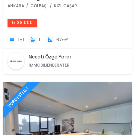
ANKARA
GÖLBAŞI
KIZILCAŞAR
₺ 38.000
1+1
1
67m²
Necati Özge Yarar
IMMOBILIENBERATER
VORGESTELLT