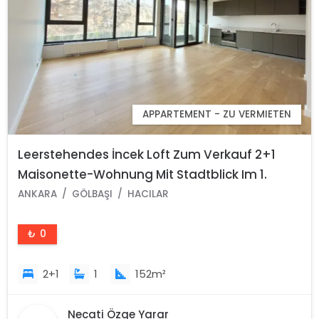
APPARTEMENT - ZU VERMIETEN
Leerstehendes İncek Loft Zum Verkauf 2+1
Maisonette-Wohnung Mit Stadtblick Im 1.
Stock
ANKARA
GÖLBAŞI
HACILAR
₺ 0
2+1
1
152m²
Necati Özge Yarar