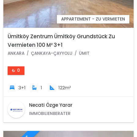
APPARTEMENT - ZU VERMIETEN
Ümitköy Zentrum Ümitköy Grundstück Zu
Vermieten 100 M² 3+1
Gartengeschosswohnung Çankaya Ankara
ANKARA
ÇANKAYA-ÇAYYOLU
ÜMIT
₺ 0
3+1
1
122m²
Necati Özge Yarar
IMMOBILIENBERATER