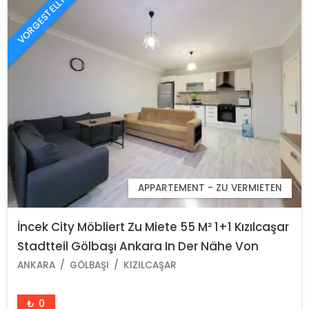
VORGESTELLT
APPARTEMENT - ZU VERMIETEN
İncek City Möbliert Zu Miete 55 M² 1+1 Kızılcaşar
Stadtteil Gölbaşı Ankara In Der Nähe Von
Atılım Und Der Ufuk Universität
ANKARA
GÖLBAŞI
KIZILCAŞAR
₺ 0