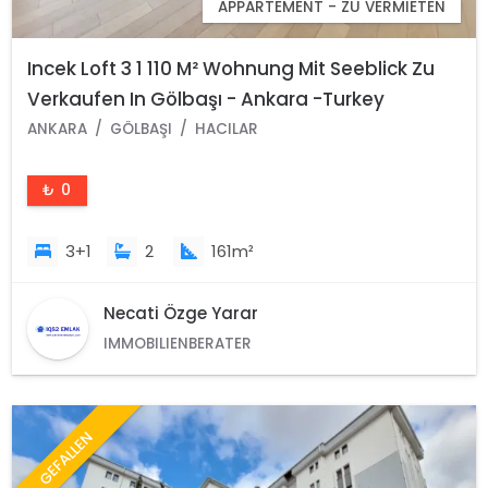
APPARTEMENT - ZU VERMIETEN
Incek Loft 3 1 110 M² Wohnung Mit Seeblick Zu
Verkaufen In Gölbaşı - Ankara -Turkey
ANKARA
GÖLBAŞI
HACILAR
₺ 0
3+1
2
161m²
Necati Özge Yarar
IMMOBILIENBERATER
GEFALLEN