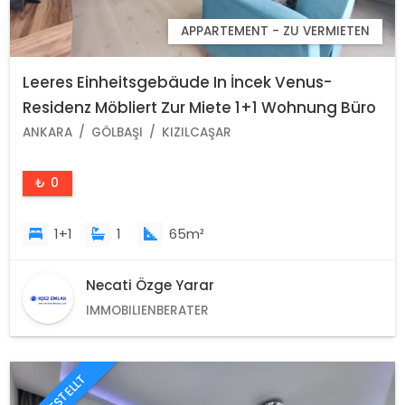
APPARTEMENT - ZU VERMIETEN
Leeres Einheitsgebäude In İncek Venus-
Residenz Möbliert Zur Miete 1+1 Wohnung Büro
Kızılcaşar Gölbaşı Ankara
ANKARA
GÖLBAŞI
KIZILCAŞAR
₺ 0
1+1
1
65m²
Necati Özge Yarar
IMMOBILIENBERATER