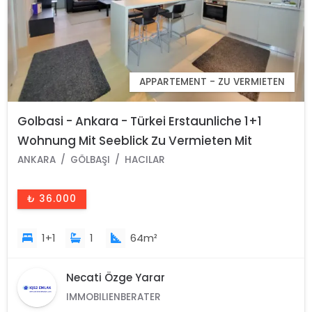
APPARTEMENT - ZU VERMIETEN
Golbasi - Ankara - Türkei Erstaunliche 1+1
Wohnung Mit Seeblick Zu Vermieten Mit
Luxuriösen Annehmlichkeiten
ANKARA
GÖLBAŞI
HACILAR
₺ 36.000
1+1
1
64m²
Necati Özge Yarar
IMMOBILIENBERATER