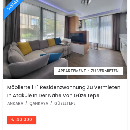
VORGESTELLT
APPARTEMENT - ZU VERMIETEN
Möblierte 1+1 Residenzwohnung Zu Vermieten
In Atakule In Der Nähe Von Güzeltepe
Çankaya Ankara
ANKARA
ÇANKAYA
GÜZELTEPE
₺ 40.000