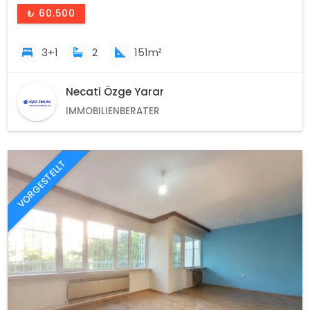
₺ 60.500
3+1
2
151m²
Necati Özge Yarar
IMMOBILIENBERATER
VORGESTELLT