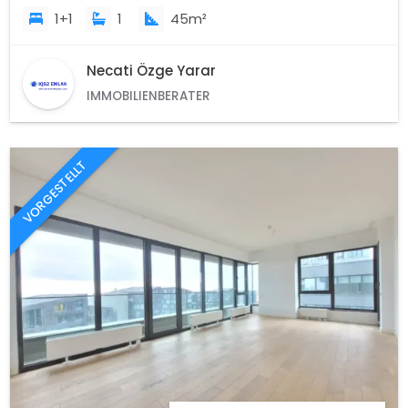
1+1
1
45m²
Necati Özge Yarar
IMMOBILIENBERATER
VORGESTELLT