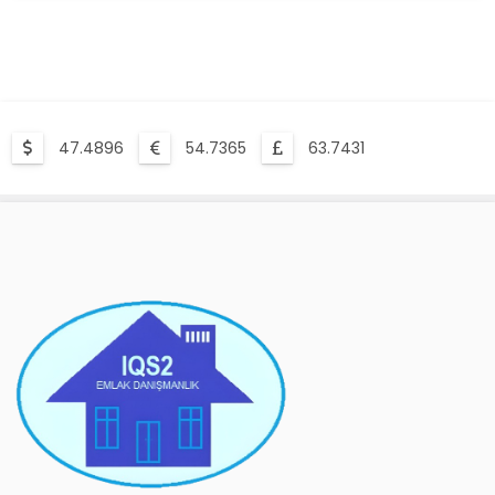
47.4896
54.7365
63.7431