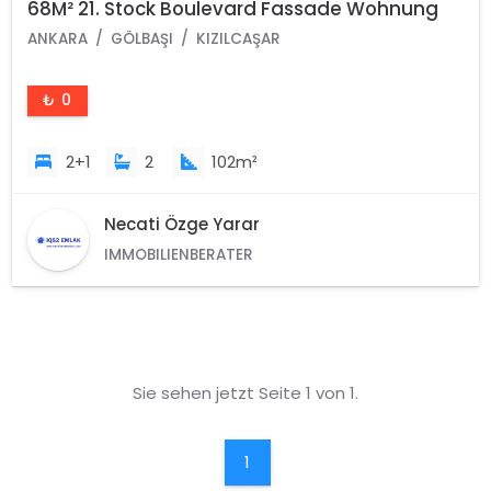
68M² 21. Stock Boulevard Fassade Wohnung
ANKARA
GÖLBAŞI
KIZILCAŞAR
₺ 0
2+1
2
102m²
Necati Özge Yarar
IMMOBILIENBERATER
Sie sehen jetzt Seite 1 von 1.
1