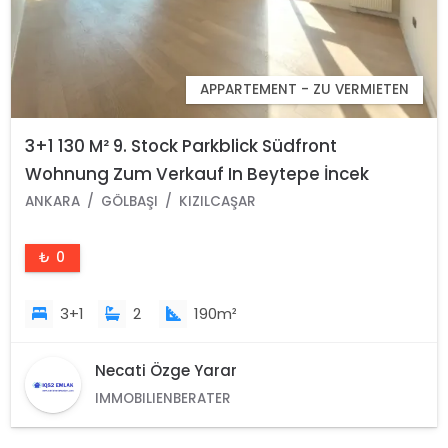
APPARTEMENT - ZU VERMIETEN
3+1 130 M² 9. Stock Parkblick Südfront
Wohnung Zum Verkauf In Beytepe İncek
Bulvar Loft Complex
ANKARA
GÖLBAŞI
KIZILCAŞAR
₺ 0
3+1
2
190m²
Necati Özge Yarar
IMMOBILIENBERATER