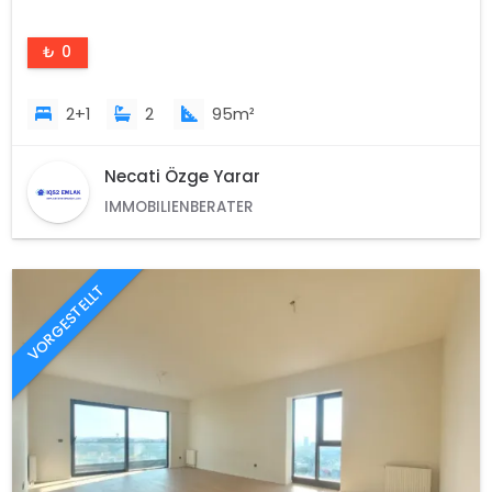
₺ 0
2+1
2
95m²
Necati Özge Yarar
IMMOBILIENBERATER
VORGESTELLT