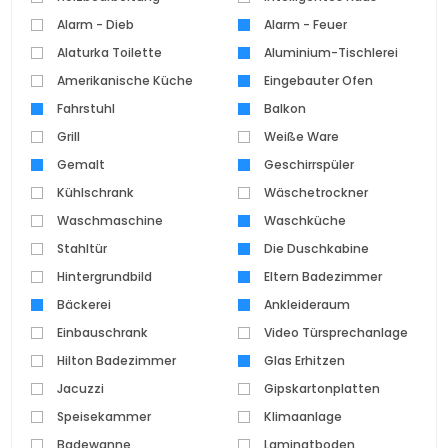
Alarm - Dieb
Alarm - Feuer
Alaturka Toilette
Aluminium-Tischlerei
Amerikanische Küche
Eingebauter Ofen
Fahrstuhl
Balkon
Grill
Weiße Ware
Gemalt
Geschirrspüler
Kühlschrank
Wäschetrockner
Waschmaschine
Waschküche
Stahltür
Die Duschkabine
Hintergrundbild
Eltern Badezimmer
Bäckerei
Ankleideraum
Einbauschrank
Video Türsprechanlage
Hilton Badezimmer
Glas Erhitzen
Jacuzzi
Gipskartonplatten
Speisekammer
Klimaanlage
Badewanne
Laminatboden