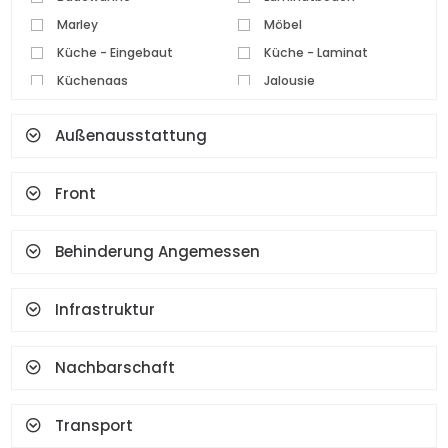
Marley
Möbel
Küche - Eingebaut
Küche - Laminat
Küchengas
Jalousie
Parkettboden
Pvc Tischlerei
Außenausstattung
Keramikboden
Set Top Kocher
Spot Beleuchtung
Wasserkocher
Front
Kamin
Terrasse
Geysir
Garderobe
Gesichtserkennung Und
Behinderung Angemessen
Fingerabdruck
Infrastruktur
Nachbarschaft
Transport