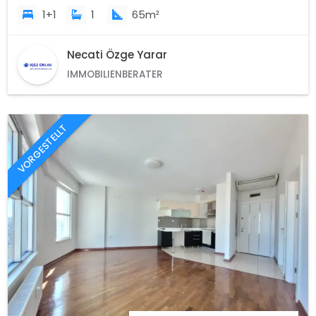
1+1
1
65m²
Necati Özge Yarar
IMMOBILIENBERATER
VORGESTELLT