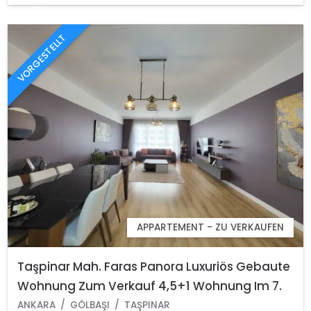
VORGESTELLT
APPARTEMENT - ZU VERKAUFEN
Taşpinar Mah. Faras Panora Luxuriös Gebaute
Wohnung Zum Verkauf 4,5+1 Wohnung Im 7.
Stock Gölbaşi Ankara
ANKARA
GÖLBAŞI
TAŞPINAR