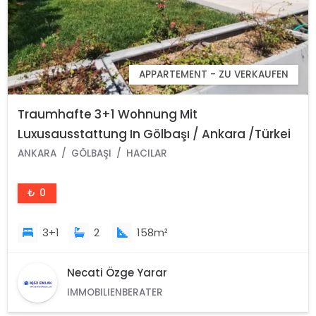
APPARTEMENT - ZU VERKAUFEN
Traumhafte 3+1 Wohnung Mit
Luxusausstattung In Gölbaşı / Ankara /Türkei
ANKARA
GÖLBAŞI
HACILAR
₺ 0
3+1
2
158m²
Necati Özge Yarar
IMMOBILIENBERATER