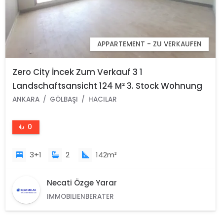
APPARTEMENT - ZU VERKAUFEN
Zero City İncek Zum Verkauf 3 1
Landschaftsansicht 124 M² 3. Stock Wohnung
Hacılar Stadtteil Gölbaşı Ankara
ANKARA
GÖLBAŞI
HACILAR
₺ 0
3+1
2
142m²
Necati Özge Yarar
IMMOBILIENBERATER