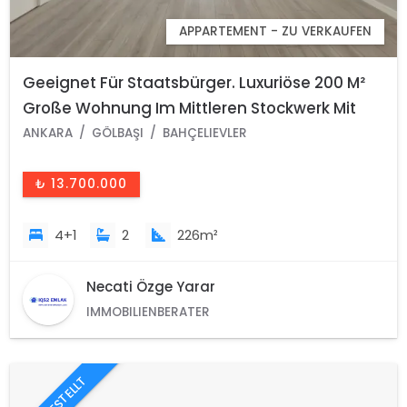
APPARTEMENT - ZU VERKAUFEN
Geeignet Für Staatsbürger. Luxuriöse 200 M²
Große Wohnung Im Mittleren Stockwerk Mit
Parkblick Im Viertel Bahçelievler, Gölbaşı,
ANKARA
GÖLBAŞI
BAHÇELIEVLER
Ankara Zu Verkaufen.
₺ 13.700.000
4+1
2
226m²
Necati Özge Yarar
IMMOBILIENBERATER