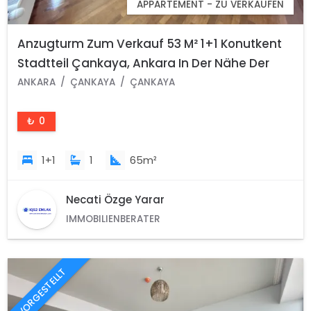
APPARTEMENT - ZU VERKAUFEN
Anzugturm Zum Verkauf 53 M² 1+1 Konutkent
Stadtteil Çankaya, Ankara In Der Nähe Der
Universität Başkent
ANKARA
ÇANKAYA
ÇANKAYA
₺ 0
1+1
1
65m²
Necati Özge Yarar
IMMOBILIENBERATER
VORGESTELLT