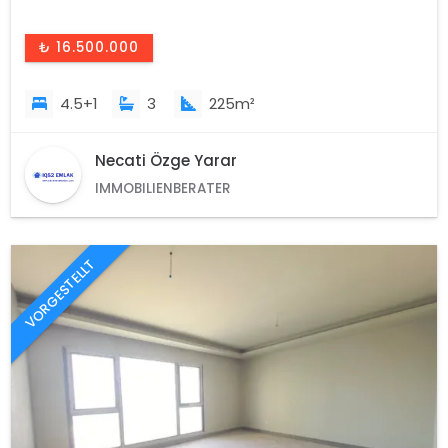
₺ 16.500.000
4.5+1
3
225m²
Necati Özge Yarar
IMMOBILIENBERATER
VORGESTELLT