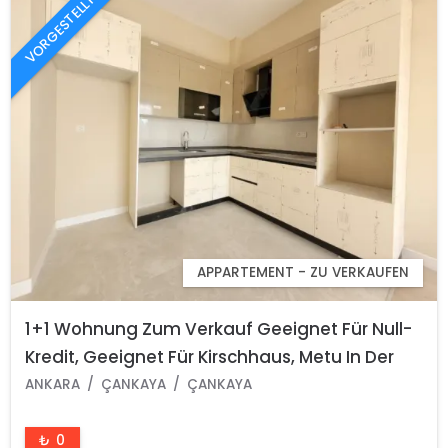
VORGESTELLT
APPARTEMENT - ZU VERKAUFEN
1+1 Wohnung Zum Verkauf Geeignet Für Null-
Kredit, Geeignet Für Kirschhaus, Metu In Der
Nähe Von Arbeiterblöcken, Stadtteil Çankaya
ANKARA
ÇANKAYA
ÇANKAYA
Ankara
₺ 0