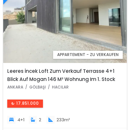
APPARTEMENT - ZU VERKAUFEN
Leeres İncek Loft Zum Verkauf Terrasse 4+1
Blick Auf Mogan 146 M² Wohnung Im 1. Stock
ANKARA
GÖLBAŞI
HACILAR
₺ 17.851.000
4+1
2
233m²