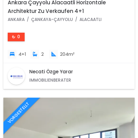
Ankara Çayyolu Alacaatli Horizontale
Architektur Zu Verkaufen 4+1
ANKARA
ÇANKAYA-ÇAYYOLU
ALACAATLI
₺ 0
4+1
2
204m²
Necati Özge Yarar
IMMOBILIENBERATER
VORGESTELLT