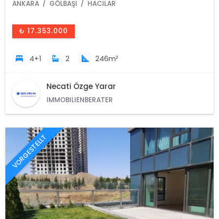
ANKARA
GÖLBAŞI
HACILAR
₺ 17.353.000
4+1
2
246m²
Necati Özge Yarar
IMMOBILIENBERATER
VORGESTELLT