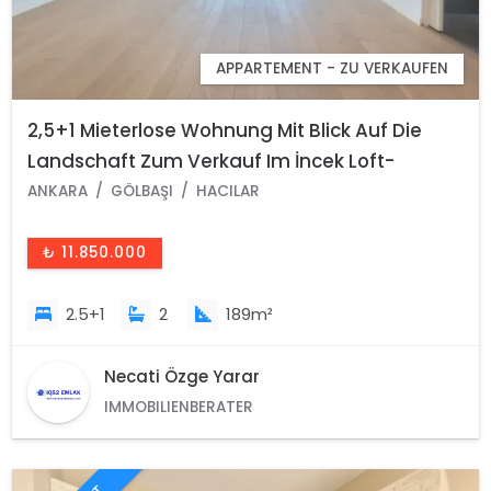
APPARTEMENT - ZU VERKAUFEN
2,5+1 Mieterlose Wohnung Mit Blick Auf Die
Landschaft Zum Verkauf Im İncek Loft-
Komplex
ANKARA
GÖLBAŞI
HACILAR
₺ 11.850.000
2.5+1
2
189m²
Necati Özge Yarar
IMMOBILIENBERATER