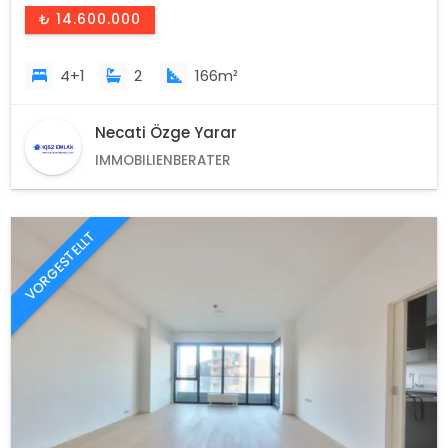
₺ 14.600.000
4+1
2
166m²
Necati Özge Yarar
IMMOBILIENBERATER
VORGESTELLT