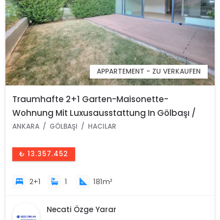
APPARTEMENT - ZU VERKAUFEN
Traumhafte 2+1 Garten-Maisonette-
Wohnung Mit Luxusausstattung In Gölbaşı /
Ankara /Türkei
ANKARA
GÖLBAŞI
HACILAR
₺ 13.357.452
2+1
1
181m²
Necati Özge Yarar