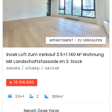
APPARTEMENT - ZU VERKAUFEN
İncek Loft Zum Verkauf 3.5+1 140 M² Wohnung
Mit Landschaftsfassade Im 3. Stock
ANKARA
GÖLBAŞI
HACILAR
₺ 15.106.000
3.5+1
2
200m²
Necati Özge Yarar