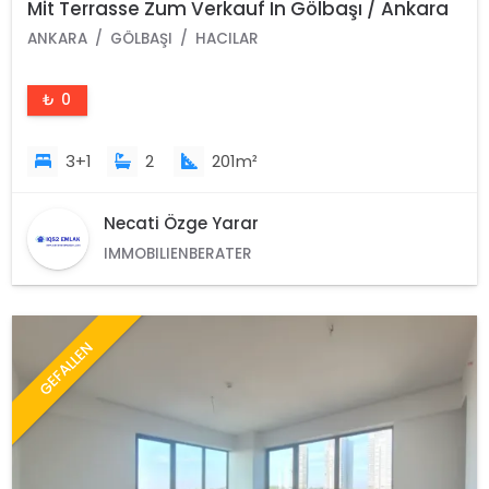
Mit Terrasse Zum Verkauf In Gölbaşı / Ankara
/Türkei
ANKARA
GÖLBAŞI
HACILAR
₺ 0
3+1
2
201m²
Necati Özge Yarar
IMMOBILIENBERATER
GEFALLEN