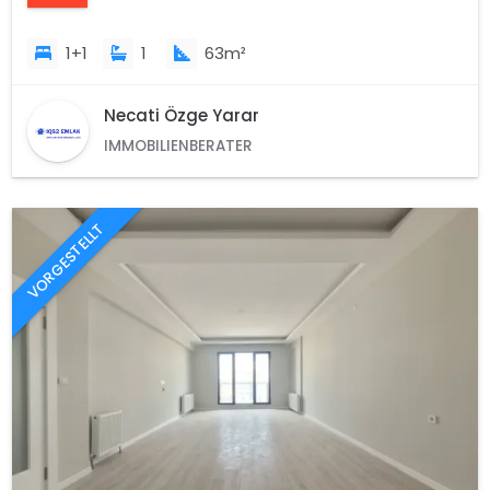
1+1
1
63m²
Necati Özge Yarar
IMMOBILIENBERATER
VORGESTELLT