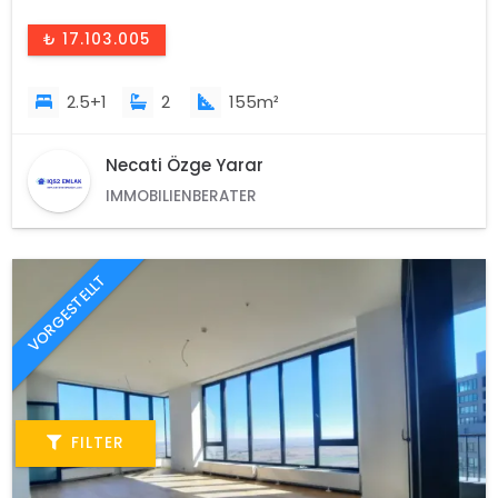
₺ 17.103.005
2.5+1
2
155m²
Necati Özge Yarar
IMMOBILIENBERATER
VORGESTELLT
FILTER