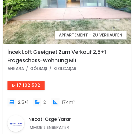
APPARTEMENT - ZU VERKAUFEN
İncek Loft Geeignet Zum Verkauf 2,5+1
Erdgeschoss-Wohnung Mit
Landschaftsansicht 2 Gärten
ANKARA
GÖLBAŞI
KIZILCAŞAR
₺ 17.102.532
2.5+1
2
174m²
Necati Özge Yarar
IMMOBILIENBERATER