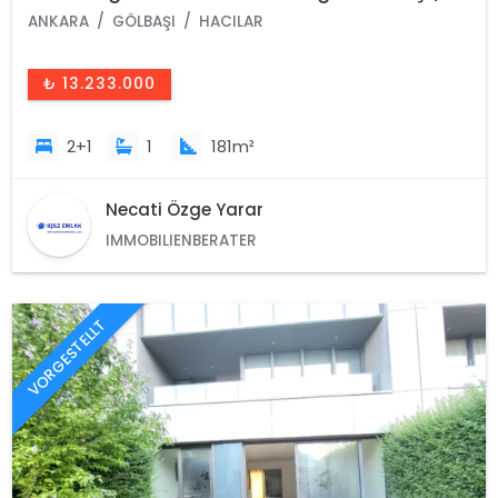
Ankara /Türkei
ANKARA
GÖLBAŞI
HACILAR
₺ 13.233.000
2+1
1
181m²
Necati Özge Yarar
IMMOBILIENBERATER
VORGESTELLT