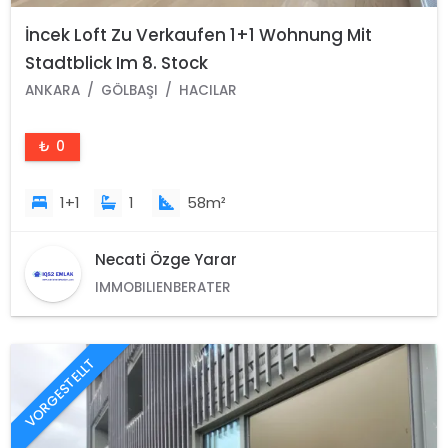
İncek Loft Zu Verkaufen 1+1 Wohnung Mit
Stadtblick Im 8. Stock
ANKARA
GÖLBAŞI
HACILAR
₺ 0
1+1
1
58m²
Necati Özge Yarar
IMMOBILIENBERATER
VORGESTELLT