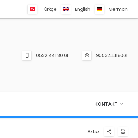
Türkçe
English
German
0532 441 80 61
905324418061
KONTAKT
Aktie: