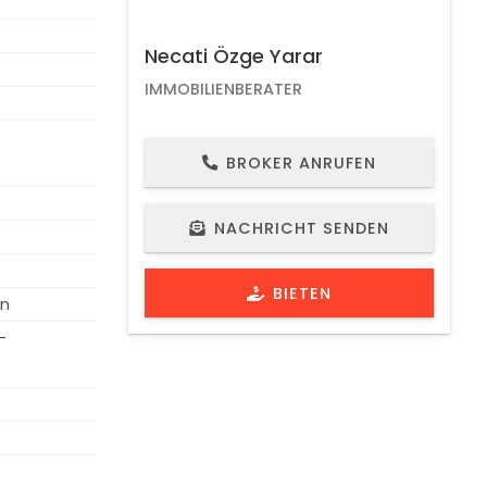
Necati Özge Yarar
IMMOBILIENBERATER
BROKER ANRUFEN
IMMOBILIEN ID 1231
SCHAU VIDEO
NACHRICHT SENDEN
BIETEN
en
-