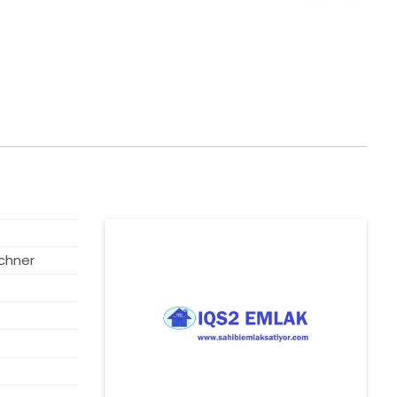
VORGESTELLT
chner