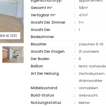
Eigenschaftstyp
Appartement
Gesamt m²
58m²
Verfügbar m²
47m²
Anzahl Der Zimmer
1+1
Anzahl Der
1
EN ID 1231
SCHAU VIDEO
Badezimmer
Baualter
Zwischen 6-10
Anzahl Der Etagen
21 Und Mehr
Der Boden
8
Balkon
Nicht Vorhand
Art Der Heizung
Zentralsystem 
Wärmezähler
Möbelzustand
Unmöbliert
Build-Status
Gebraucht
Nutzungsstatus
Mieter