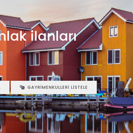
mlak ilanları
L
GAYRIMENKULLERI LISTELE