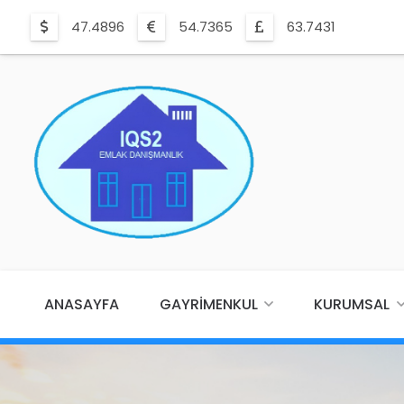
47.4896
54.7365
63.7431
ANASAYFA
GAYRIMENKUL
KURUMSAL