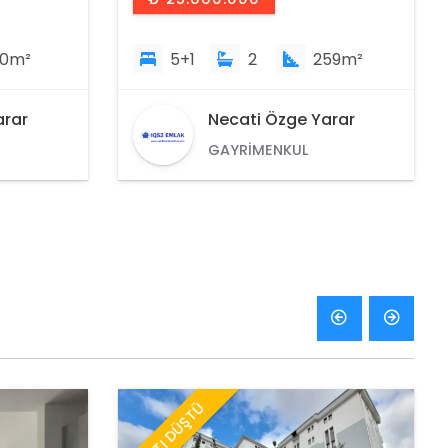
59m²
2+1
1
106m²
arar
Necati Özge Yarar
GAYRIMENKUL
DANIŞMANI
FİYATI DÜŞTÜ