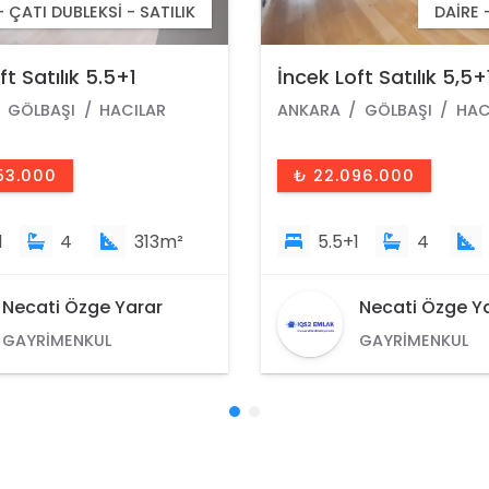
DAIRE - SATILIK
DAIRE 
ft Satılık 5,5+1
Vatandaşlığa Uygun 
 Göl Manzaralı
Gölbaşı Bahçelievler 
GÖLBAŞI
HACILAR
ANKARA
GÖLBAŞI
BAH
z Daire
M ² Park Manzaralı Ar
Lüks Satılık Daire
96.000
₺ 13.700.000
1
4
341m²
4+1
2
2
Necati Özge Yarar
Necati Özge Y
GAYRIMENKUL
GAYRIMENKUL
DANIŞMANI
DANIŞMANI