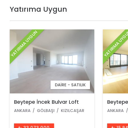
Yatırıma Uygun
YATIRIMA UYGUN
YATIRIMA UYG
DAIRE - SATILIK
Beytepe İncek Bulvar Loft
Beytepe
Satılık 3+1 130 M² 2.Kat
Satılık 
ANKARA
GÖLBAŞI
KIZILCAŞAR
ANKARA
Çayyolu Manzaralı Daire
Manzara
₺ 15.943.000
₺ 15.9