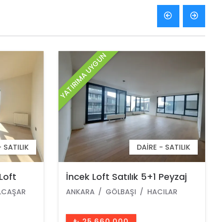
YATIRIMA UYGUN
- SATILIK
DAIRE - SATILIK
 Peyzaj
Krediye Uygun İncek Loft
Satılık 2+1 Dubleks Şehir
ILAR
ANKARA
GÖLBAŞI
HACILAR
Manzaralı 2.Kat Daire
₺ 12.234.000