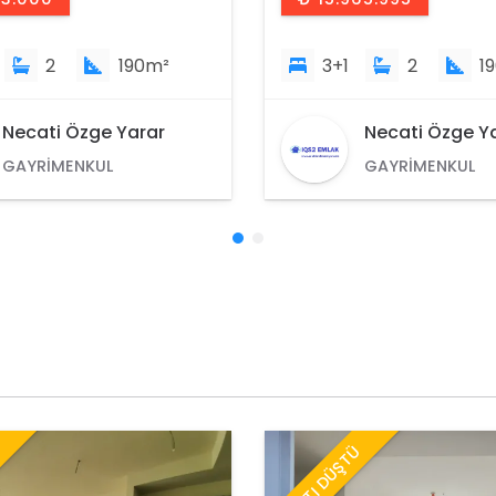
2
190m²
5+1
2
2
Necati Özge Yarar
Necati Özge Y
GAYRIMENKUL
GAYRIMENKUL
DANIŞMANI
DANIŞMANI
Ü
FİYATI DÜŞTÜ