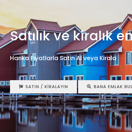
Satılık ve kiralık e
Harika Fiyatlarla Satın Al veya Kirala
SATIN / KIRALAYIN
BANA EMLAK BU