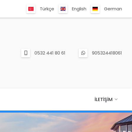
Türkçe
English
German
0532 441 80 61
905324418061
İLETIŞIM