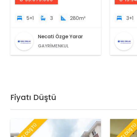
3+1
2
190m²
3+1
Necati Özge Yarar
GAYRIMENKUL
DANIŞMANI
Fiyatı Düştü
FİYATI DÜŞTÜ
FİYATI DÜŞT