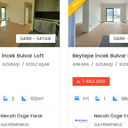
DAIRE - SATILIK
DAIRE 
 İncek Bulvar Loft
Ümitköy Merkezde Kir
1+1 46 M² 13.Kat
Yüksek Giriş 150 M² 4
GÖLBAŞI
KIZILCAŞAR
ANKARA
ÇANKAYA-ÇAY
 Manzaralı Daire
ÇAYYOLU
2.000
₺ 0
1
68m²
4+1
1
1
Necati Özge Yarar
Necati Özge Y
GAYRIMENKUL
GAYRIMENKUL