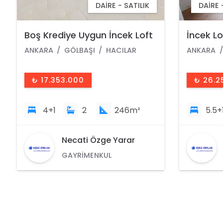
DAIRE - ÇATI DUBLEKSI - SATILIK
İncek Loft Satılık 5.5+1
İncek Lo
Dubleks Peyzaj Manzaralı
Dubleks
ANKARA
GÖLBAŞI
HACILAR
ANKARA
4.Kat Kiracısız Daire
Kiracısı
₺ 26.253.000
₺ 22.0
5.5+1
4
313m²
5.5+
Necati Özge Yarar
GAYRIMENKUL
DANIŞMANI