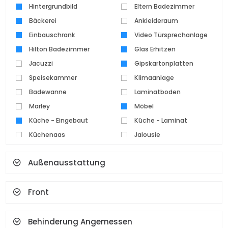
Hintergrundbild
Eltern Badezimmer
Bäckerei
Ankleideraum
Einbauschrank
Video Türsprechanlage
Hilton Badezimmer
Glas Erhitzen
Jacuzzi
Gipskartonplatten
Speisekammer
Klimaanlage
Badewanne
Laminatboden
Marley
Möbel
Küche - Eingebaut
Küche - Laminat
Küchengas
Jalousie
Parkettboden
Pvc Tischlerei
Außenausstattung
Keramikboden
Set Top Kocher
Spot Beleuchtung
Wasserkocher
Front
Kamin
Terrasse
Geysir
Garderobe
Gesichtserkennung Und
Behinderung Angemessen