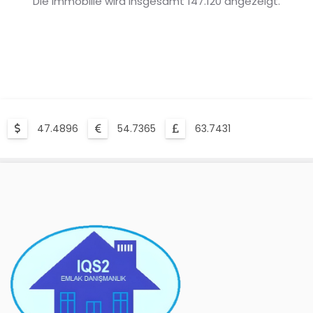
Die immobilie wird insgesamt 147.120 angezeigt.
47.4896
54.7365
63.7431