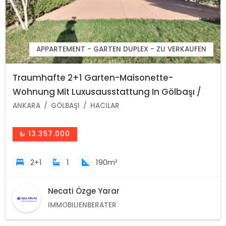
APPARTEMENT - GARTEN DUPLEX - ZU VERKAUFEN
Traumhafte 2+1 Garten-Maisonette-
Wohnung Mit Luxusausstattung In Gölbaşı /
Ankara /Türkei
ANKARA
GÖLBAŞI
HACILAR
₺ 13.357.000
2+1
1
190m²
Necati Özge Yarar
IMMOBILIENBERATER