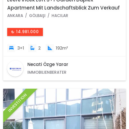
Apartment Mit Landschaftsblick Zum Verkauf
In Gölbaşı - Ankara -Turkey
ANKARA
GÖLBAŞI
HACILAR
₺ 14.981.000
3+1
2
192m²
Necati Özge Yarar
IMMOBILIENBERATER
INVESTITION