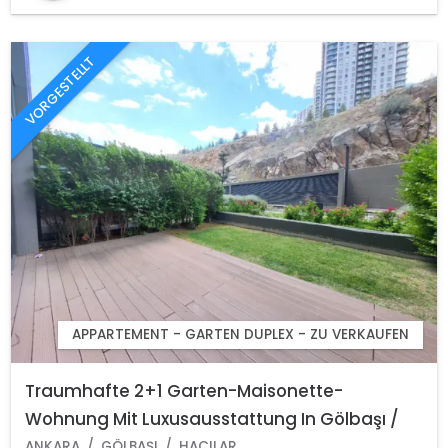
VORGESTELLT
APPARTEMENT - GARTEN DUPLEX - ZU VERKAUFEN
Traumhafte 2+1 Garten-Maisonette-
Wohnung Mit Luxusausstattung In Gölbaşı /
Ankara /Türkei
ANKARA
GÖLBAŞI
HACILAR