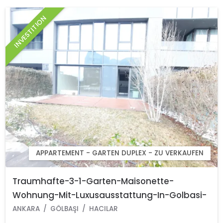
INVESTITION
APPARTEMENT - GARTEN DUPLEX - ZU VERKAUFEN
Traumhafte-3-1-Garten-Maisonette-
Wohnung-Mit-Luxusausstattung-In-Golbasi-
Ankara-Turkei
ANKARA
GÖLBAŞI
HACILAR