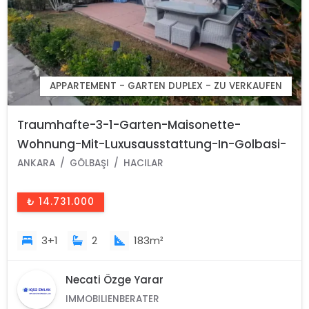
APPARTEMENT - GARTEN DUPLEX - ZU VERKAUFEN
Traumhafte-3-1-Garten-Maisonette-
Wohnung-Mit-Luxusausstattung-In-Golbasi-
Ankara-Turkei
ANKARA
GÖLBAŞI
HACILAR
₺ 14.731.000
3+1
2
183m²
Necati Özge Yarar
IMMOBILIENBERATER