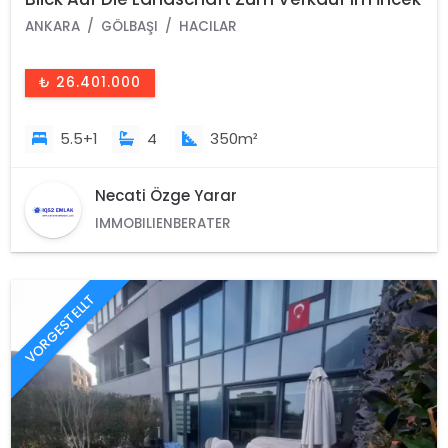
Loft-Komplex
ANKARA
GÖLBAŞI
HACILAR
₺ 26.401.000
5.5+1
4
350m²
Necati Özge Yarar
IMMOBILIENBERATER
VORGESTELLT