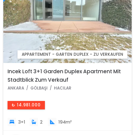
APPARTEMENT - GARTEN DUPLEX - ZU VERKAUFEN
Incek Loft 3+1 Garden Duplex Apartment Mit
Stadtblick Zum Verkauf
ANKARA
GÖLBAŞI
HACILAR
₺ 14.981.000
3+1
2
194m²