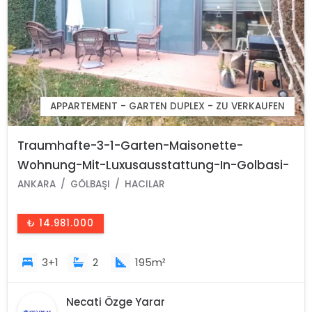
APPARTEMENT - GARTEN DUPLEX - ZU VERKAUFEN
Traumhafte-3-1-Garten-Maisonette-
Wohnung-Mit-Luxusausstattung-In-Golbasi-
Ankara-Turkei
ANKARA
GÖLBAŞI
HACILAR
₺ 14.981.000
3+1
2
195m²
Necati Özge Yarar