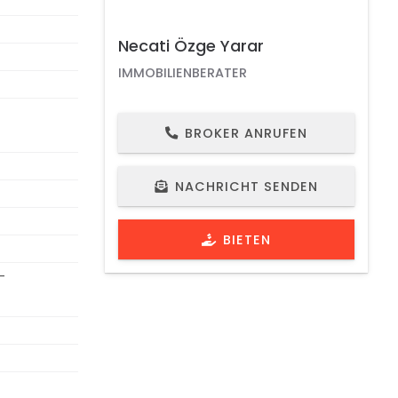
Necati Özge Yarar
IMMOBILIENBERATER
BROKER ANRUFEN
IMMOBILIEN ID 1179
SCHAU VIDEO
NACHRICHT SENDEN
BIETEN
-