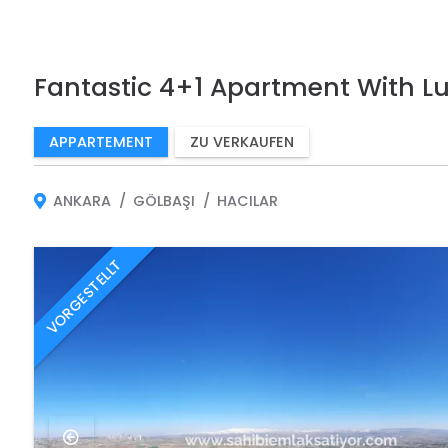
Fantastic 4+1 Apartment With Lu
APPARTEMENT
ZU VERKAUFEN
ANKARA
GÖLBAŞI
HACILAR
VORGESTELLT
VORGESTELLT