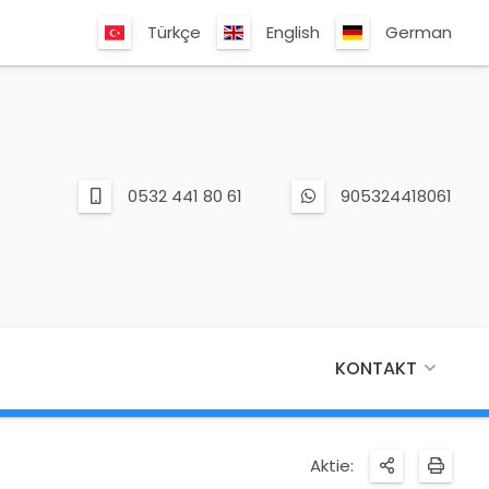
Türkçe
English
German
0532 441 80 61
905324418061
KONTAKT
Aktie: