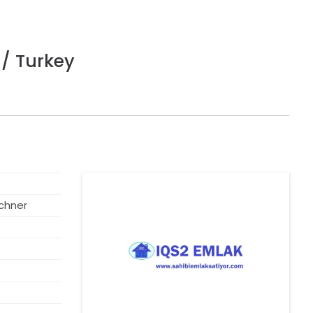
 / Turkey
VORGESTELLT
chner