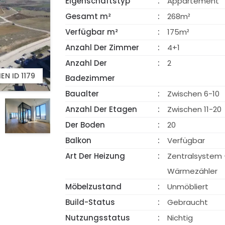
Eigenschaftstyp
Appartement
Gesamt m²
268m²
Verfügbar m²
175m²
Anzahl Der Zimmer
4+1
Anzahl Der
2
EN ID 1179
EN ID 1179
SCHAU VIDEO
Badezimmer
Baualter
Zwischen 6-10
Anzahl Der Etagen
Zwischen 11-20
Der Boden
20
Balkon
Verfügbar
Art Der Heizung
Zentralsystem 
Wärmezähler
Möbelzustand
Unmöbliert
Build-Status
Gebraucht
Nutzungsstatus
Nichtig