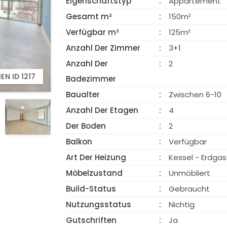
Eigenschaftstyp
Appartement
Gesamt m²
150m²
Verfügbar m²
125m²
Anzahl Der Zimmer
3+1
Anzahl Der
2
EN ID 1217
SCHAU VIDEO
Badezimmer
Baualter
Zwischen 6-10
Anzahl Der Etagen
4
Der Boden
2
Balkon
Verfügbar
Art Der Heizung
Kessel - Erdgas
Möbelzustand
Unmöbliert
Build-Status
Gebraucht
Nutzungsstatus
Nichtig
Gutschriften
Ja