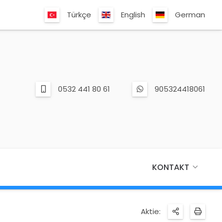
Türkçe
English
German
0532 441 80 61
905324418061
KONTAKT
Aktie: