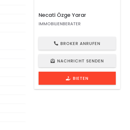
Necati Özge Yarar
IMMOBILIENBERATER
BROKER ANRUFEN
IMMOBILIEN ID 1217
SCHAU VIDEO
NACHRICHT SENDEN
BIETEN