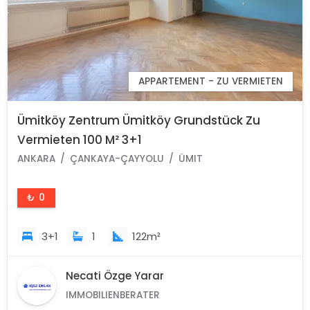
APPARTEMENT - ZU VERMIETEN
Ümitköy Zentrum Ümitköy Grundstück Zu
Vermieten 100 M² 3+1
Gartengeschosswohnung Çankaya Ankara
ANKARA
ÇANKAYA-ÇAYYOLU
ÜMIT
₺ 0
3+1
1
122m²
Necati Özge Yarar
IMMOBILIENBERATER