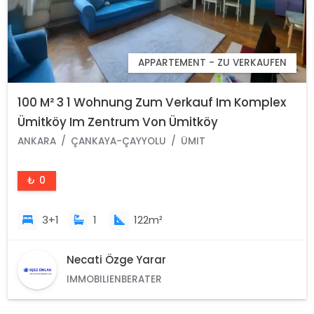
APPARTEMENT - ZU VERKAUFEN
100 M² 3 1 Wohnung Zum Verkauf Im Komplex
Ümitköy Im Zentrum Von Ümitköy
ANKARA
ÇANKAYA-ÇAYYOLU
ÜMIT
₺ 0
3+1
1
122m²
Necati Özge Yarar
IMMOBILIENBERATER