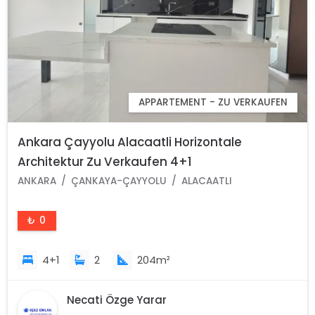
APPARTEMENT - ZU VERKAUFEN
Ankara Çayyolu Alacaatli Horizontale
Architektur Zu Verkaufen 4+1
ANKARA
ÇANKAYA-ÇAYYOLU
ALACAATLI
₺ 0
4+1
2
204m²
Necati Özge Yarar