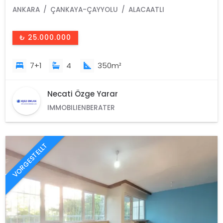
Verkaufen!
ANKARA
ÇANKAYA-ÇAYYOLU
ALACAATLI
₺ 25.000.000
7+1
4
350m²
Necati Özge Yarar
IMMOBILIENBERATER
VORGESTELLT