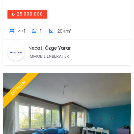
₺ 25.000.000
4+1
1
204m²
Necati Özge Yarar
IMMOBILIENBERATER
GEFALLEN