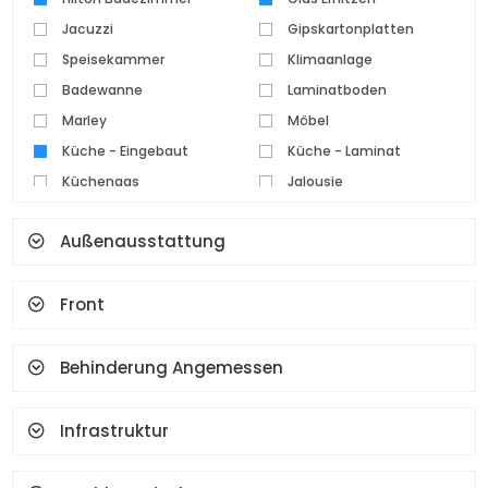
Jacuzzi
Gipskartonplatten
Speisekammer
Klimaanlage
Badewanne
Laminatboden
Marley
Möbel
Küche - Eingebaut
Küche - Laminat
Küchengas
Jalousie
Parkettboden
Pvc Tischlerei
Außenausstattung
Keramikboden
Set Top Kocher
Spot Beleuchtung
Wasserkocher
Front
Kamin
Terrasse
Geysir
Garderobe
Gesichtserkennung Und
Behinderung Angemessen
Fingerabdruck
Infrastruktur