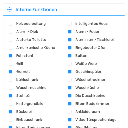
Interne Funktionen
Holzbearbeitung
Intelligentes Haus
Alarm - Dieb
Alarm - Feuer
Alaturka Toilette
Aluminium-Tischlerei
Amerikanische Küche
Eingebauter Ofen
Fahrstuhl
Balkon
Grill
Weiße Ware
Gemalt
Geschirrspüler
Kühlschrank
Wäschetrockner
Waschmaschine
Waschküche
Stahltür
Die Duschkabine
Hintergrundbild
Eltern Badezimmer
Bäckerei
Ankleideraum
Einbauschrank
Video Türsprechanlage
Hilton Badezimmer
Glas Erhitzen