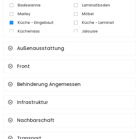
Badewanne
Laminatboden
Marley
Möbel
Küche - Eingebaut
Küche - Laminat
Küchengas
Jalousie
Parkettboden
Pvc Tischlerei
Außenausstattung
Keramikboden
Set Top Kocher
Spot Beleuchtung
Wasserkocher
Front
Kamin
Terrasse
Geysir
Garderobe
Gesichtserkennung Und
Behinderung Angemessen
Fingerabdruck
Infrastruktur
Nachbarschaft
Transport