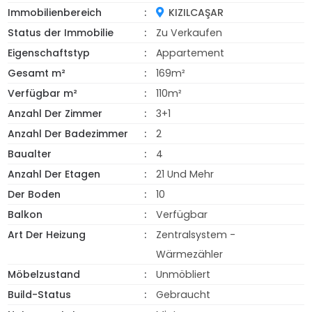
Immobilienbereich
KIZILCAŞAR
Status der Immobilie
Zu Verkaufen
Eigenschaftstyp
Appartement
Gesamt m²
169m²
Verfügbar m²
110m²
Anzahl Der Zimmer
3+1
Anzahl Der Badezimmer
2
Baualter
4
Anzahl Der Etagen
21 Und Mehr
Der Boden
10
Balkon
Verfügbar
Art Der Heizung
Zentralsystem -
Wärmezähler
Möbelzustand
Unmöbliert
Build-Status
Gebraucht