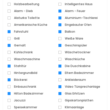
Holzbearbeitung
Intelligentes Haus
Alarm - Dieb
Alarm - Feuer
Alaturka Toilette
Aluminium-Tischlerei
Amerikanische Küche
Eingebauter Ofen
Fahrstuhl
Balkon
Grill
Weiße Ware
Gemalt
Geschirrspüler
Kühlschrank
Wäschetrockner
Waschmaschine
Waschküche
Stahltür
Die Duschkabine
Hintergrundbild
Eltern Badezimmer
Bäckerei
Ankleideraum
Einbauschrank
Video Türsprechanlage
Hilton Badezimmer
Glas Erhitzen
Jacuzzi
Gipskartonplatten
Speisekammer
Klimaanlage