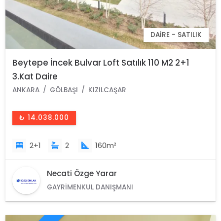
DAIRE - SATILIK
Beytepe İncek Bulvar Loft Satılık 110 M2 2+1
3.Kat Daire
ANKARA
GÖLBAŞI
KIZILCAŞAR
₺ 14.038.000
2+1
2
160m²
Necati Özge Yarar
GAYRIMENKUL DANIŞMANI