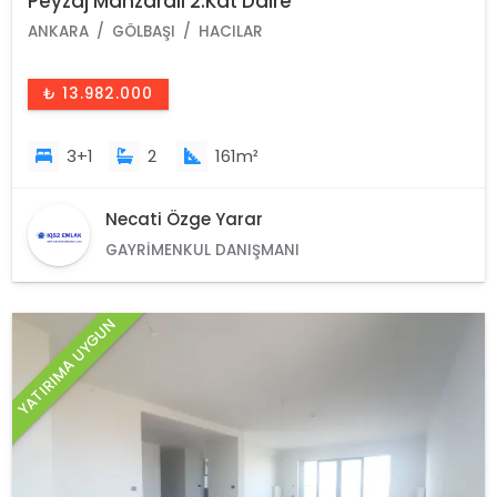
Peyzaj Manzaralı 2.Kat Daire
ANKARA
GÖLBAŞI
HACILAR
₺ 13.982.000
3+1
2
161m²
Necati Özge Yarar
GAYRIMENKUL DANIŞMANI
YATIRIMA UYGUN