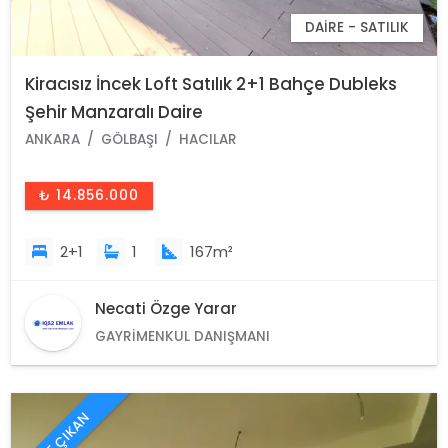
DAIRE - SATILIK
Kiracısız İncek Loft Satılık 2+1 Bahçe Dubleks
Şehir Manzaralı Daire
ANKARA
GÖLBAŞI
HACILAR
₺ 14.856.000
2+1
1
167m²
Necati Özge Yarar
GAYRIMENKUL DANIŞMANI
ÖNE ÇIKAN