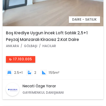
DAIRE - SATILIK
Boş Krediye Uygun İncek Loft Satılık 2,5+1
Peyzaj Manzaralı Kiracısız 2.Kat Daire
ANKARA
GÖLBAŞI
HACILAR
₺ 17.103.005
2.5+1
2
155m²
Necati Özge Yarar
GAYRIMENKUL DANIŞMANI