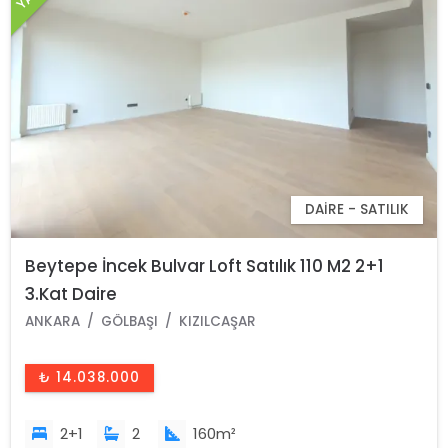
DAIRE - SATILIK
Beytepe İncek Bulvar Loft Satılık 110 M2 2+1
3.Kat Daire
ANKARA
GÖLBAŞI
KIZILCAŞAR
₺ 14.038.000
2+1
2
160m²