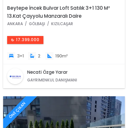
Beytepe İncek Bulvar Loft Satılık 3+1 130 M²
13.Kat Çayyolu Manzaralı Daire
ANKARA
GÖLBAŞI
KIZILCAŞAR
₺ 17.399.000
3+1
2
190m²
Necati Özge Yarar
GAYRIMENKUL DANIŞMANI
ÖNE ÇIKAN