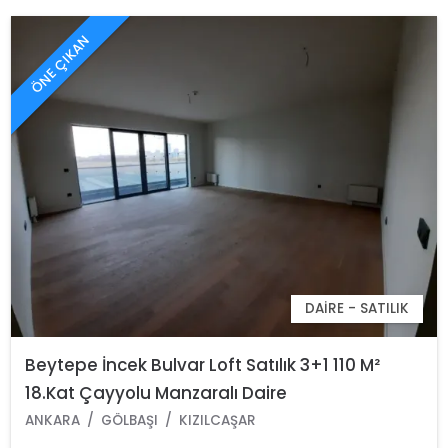
ÖNE ÇIKAN
DAIRE - SATILIK
Beytepe İncek Bulvar Loft Satılık 3+1 110 M²
18.Kat Çayyolu Manzaralı Daire
ANKARA
GÖLBAŞI
KIZILCAŞAR