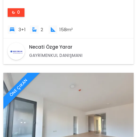
₺ 0
3+1
2
158m²
Necati Özge Yarar
GAYRIMENKUL DANIŞMANI
ÖNE ÇIKAN