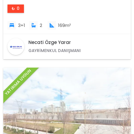
₺ 0
3+1
2
169m²
Necati Özge Yarar
GAYRIMENKUL DANIŞMANI
YATIRIMA UYGUN