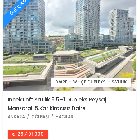
ÖNE ÇIKAN
DAIRE - BAHÇE DUBLEKSI - SATILIK
İncek Loft Satılık 5,5+1 Dubleks Peysaj
Manzaralı 5.Kat Kiracısız Daire
ANKARA
GÖLBAŞI
HACILAR
₺ 26.401.000