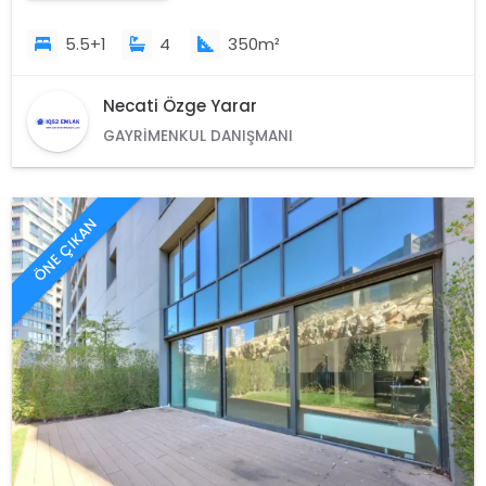
5.5+1
4
350m²
Necati Özge Yarar
GAYRIMENKUL DANIŞMANI
ÖNE ÇIKAN