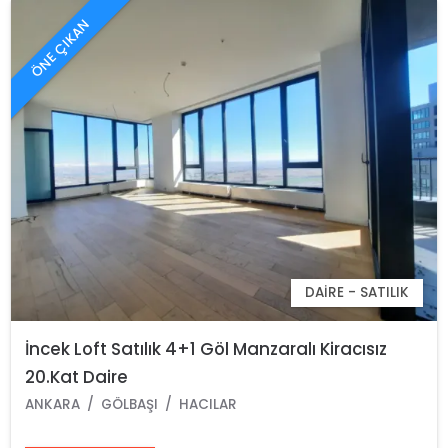
ÖNE ÇIKAN
DAIRE - SATILIK
İncek Loft Satılık 4+1 Göl Manzaralı Kiracısız
20.Kat Daire
ANKARA
GÖLBAŞI
HACILAR