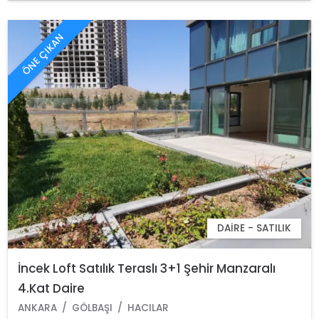
ÖNE ÇIKAN
DAIRE - SATILIK
İncek Loft Satılık Teraslı 3+1 Şehir Manzaralı
4.Kat Daire
ANKARA
GÖLBAŞI
HACILAR