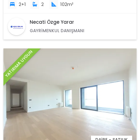
2+1
2
102m²
Necati Özge Yarar
GAYRIMENKUL DANIŞMANI
YATIRIMA UYGUN
DAIRE - SATILIK