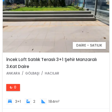
DAIRE - SATILIK
İncek Loft Satılık Teraslı 3+1 Şehir Manzaralı
3.Kat Daire
ANKARA
GÖLBAŞI
HACILAR
₺ 0
3+1
2
184m²