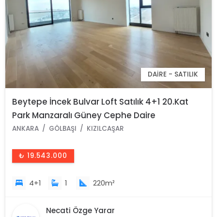
DAIRE - SATILIK
Beytepe İncek Bulvar Loft Satılık 4+1 20.Kat
Park Manzaralı Güney Cephe Daire
ANKARA
GÖLBAŞI
KIZILCAŞAR
₺ 19.543.000
4+1
1
220m²
Necati Özge Yarar