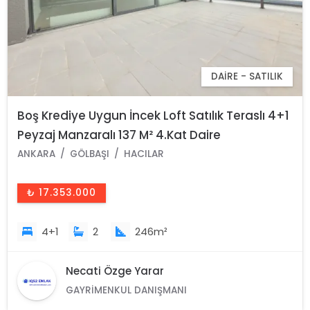
DAIRE - SATILIK
Boş Krediye Uygun İncek Loft Satılık Teraslı 4+1
Peyzaj Manzaralı 137 M² 4.Kat Daire
ANKARA
GÖLBAŞI
HACILAR
₺ 17.353.000
4+1
2
246m²
Necati Özge Yarar
GAYRIMENKUL DANIŞMANI