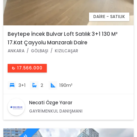
DAIRE - SATILIK
Beytepe İncek Bulvar Loft Satılık 3+1 130 M²
17.Kat Çayyolu Manzaralı Daire
ANKARA
GÖLBAŞI
KIZILCAŞAR
₺ 17.566.000
3+1
2
190m²
Necati Özge Yarar
GAYRIMENKUL DANIŞMANI