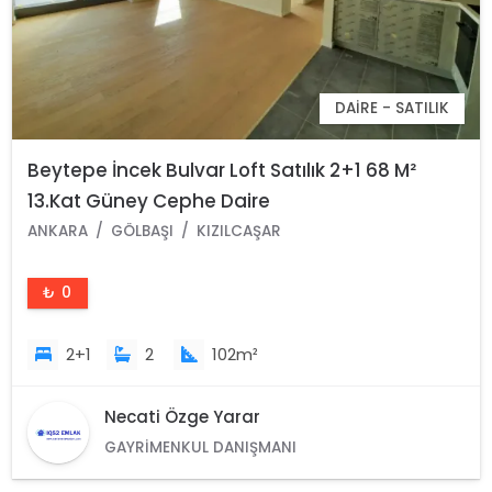
DAIRE - SATILIK
Beytepe İncek Bulvar Loft Satılık 2+1 68 M²
13.Kat Güney Cephe Daire
ANKARA
GÖLBAŞI
KIZILCAŞAR
₺ 0
2+1
2
102m²
Necati Özge Yarar
GAYRIMENKUL DANIŞMANI