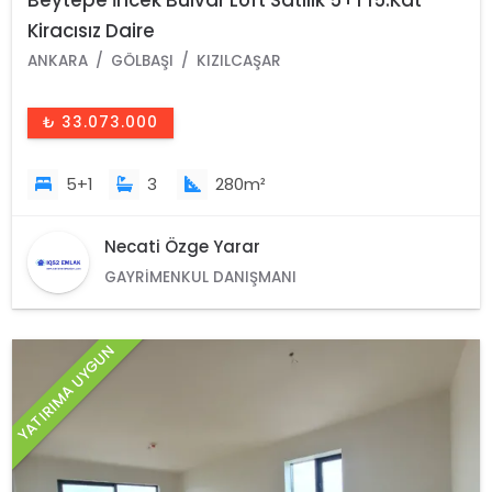
Beytepe İncek Bulvar Loft Satılık 5+1 15.Kat
Kiracısız Daire
ANKARA
GÖLBAŞI
KIZILCAŞAR
₺ 33.073.000
5+1
3
280m²
Necati Özge Yarar
GAYRIMENKUL DANIŞMANI
YATIRIMA UYGUN