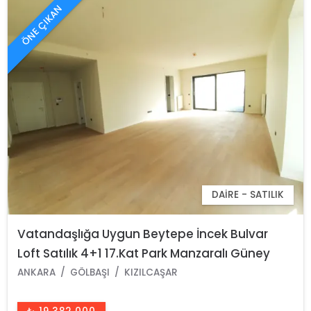
ÖNE ÇIKAN
DAIRE - SATILIK
Vatandaşlığa Uygun Beytepe İncek Bulvar
Loft Satılık 4+1 17.Kat Park Manzaralı Güney
Cephe Daire
ANKARA
GÖLBAŞI
KIZILCAŞAR