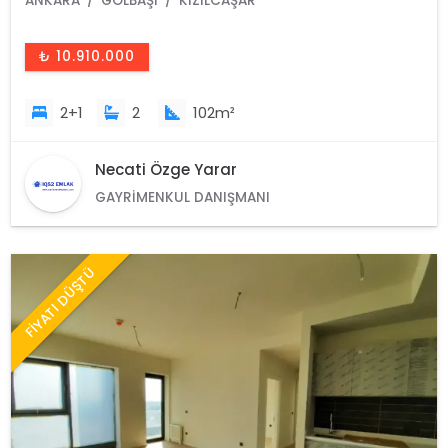
ANKARA
GÖLBAŞI
KIZILCAŞAR
₺ 10.910.000
2+1
2
102m²
Necati Özge Yarar
GAYRIMENKUL DANIŞMANI
FİYATI DÜŞTÜ