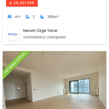
₺ 26.401.000
4+1
2
268m²
Necati Özge Yarar
GAYRIMENKUL DANIŞMANI
YATIRIMA UYGUN