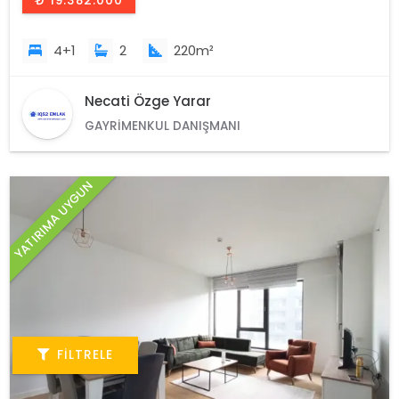
₺ 19.382.000
4+1
2
220m²
Necati Özge Yarar
GAYRIMENKUL DANIŞMANI
YATIRIMA UYGUN
FILTRELE