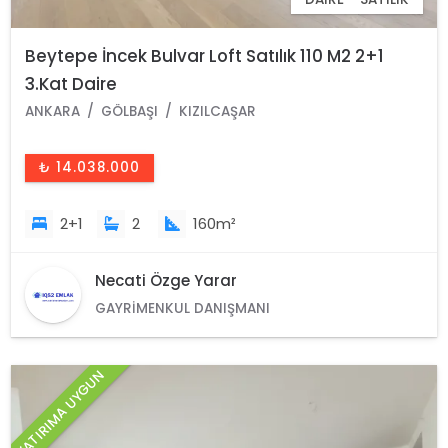
Beytepe İncek Bulvar Loft Satılık 110 M2 2+1
3.Kat Daire
ANKARA
GÖLBAŞI
KIZILCAŞAR
₺ 14.038.000
2+1
2
160m²
Necati Özge Yarar
GAYRIMENKUL DANIŞMANI
YATIRIMA UYGUN