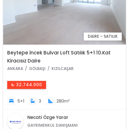
DAIRE - SATILIK
Beytepe İncek Bulvar Loft Satılık 5+1 10.Kat
Kiracısız Daire
ANKARA
GÖLBAŞI
KIZILCAŞAR
₺ 32.744.000
5+1
3
280m²
Necati Özge Yarar
GAYRIMENKUL DANIŞMANI