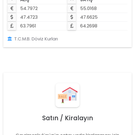
54.7972
55.0168
47.4723
47.6625
63.7961
64.2698
T.C.M.B. Döviz Kurları
Satın / Kiralayın