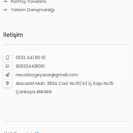
Portföy Yönetimi
Yatırım Danışmanlığı
İletişim
0532 441 80 61
905324418061
necatiozgeyarar@gmail.com
Alacaatlı Mah. 3834 Cad. No:10/43 İç Kapı No:15
Çankaya ANKARA