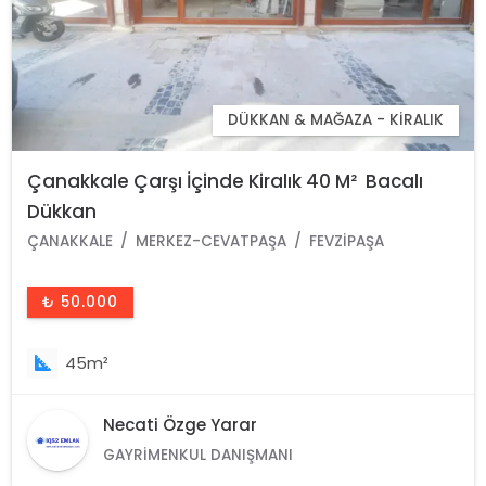
DÜKKAN & MAĞAZA - KIRALIK
Çanakkale Çarşı İçinde Kiralık 40 M² Bacalı
Dükkan
ÇANAKKALE
MERKEZ-CEVATPAŞA
FEVZIPAŞA
₺ 50.000
45m²
Necati Özge Yarar
GAYRIMENKUL DANIŞMANI