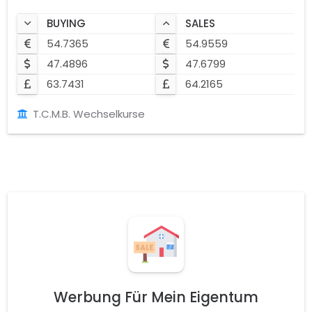
BUYING
SALES
54.7365
54.9559
47.4896
47.6799
63.7431
64.2165
T.C.M.B. Wechselkurse
Werbung Für Mein Eigentum