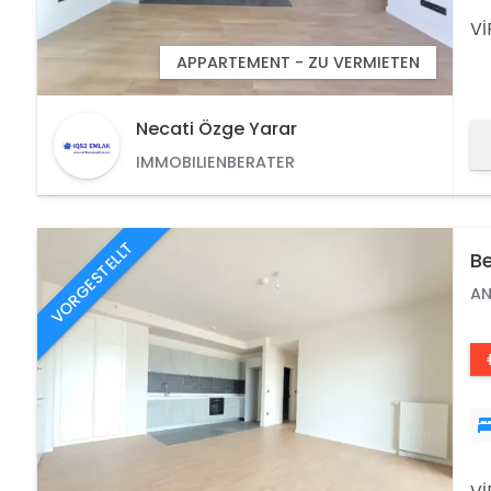
V
APPARTEMENT - ZU VERMIETEN
DA
BL
Necati Özge Yarar
A
IMMOBILIENBERATER
VORGESTELLT
Be
Im
AN