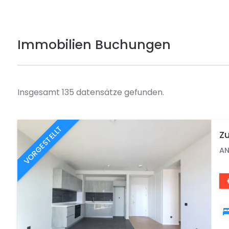
Immobilien Buchungen
Insgesamt 135 datensätze gefunden.
VORGESTELLT
Zu
M²
AN