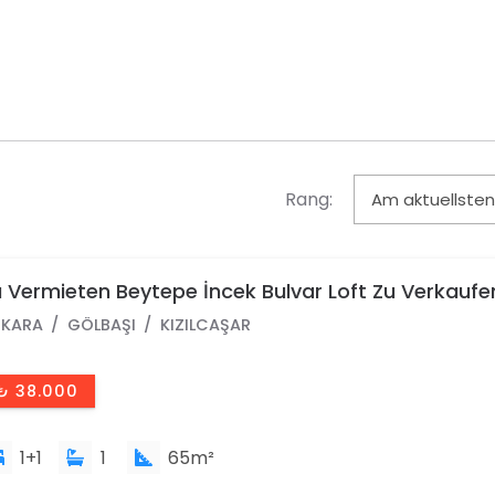
Rang:
 Vermieten Beytepe İncek Bulvar Loft Zu Verkaufe
 Wohnung Im 18. Stock
KARA
GÖLBAŞI
KIZILCAŞAR
₺ 38.000
1+1
1
65m²