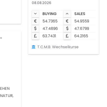
CHÖNEN
08.08.2026
SAUBERE
BUYING
SALES
HRWERT
54.7365
54.9559
RSCHIED
47.4896
47.6799
63.7431
64.2165
s-
T.C.M.B. Wechselkurse
SEHEN
 NATUR,