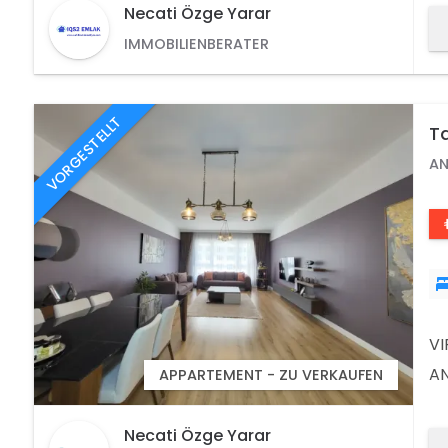
BE
Necati Özge Yarar
UN
IMMOBILIENBERATER
PR
M
VORGESTELLT
T
Z
AN
V
AN
APPARTEMENT - ZU VERKAUFEN
NE
AL
Necati Özge Yarar