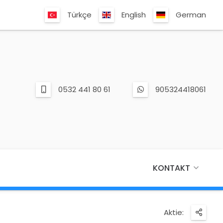
Türkçe
English
German
0532 441 80 61
905324418061
KONTAKT
Aktie: