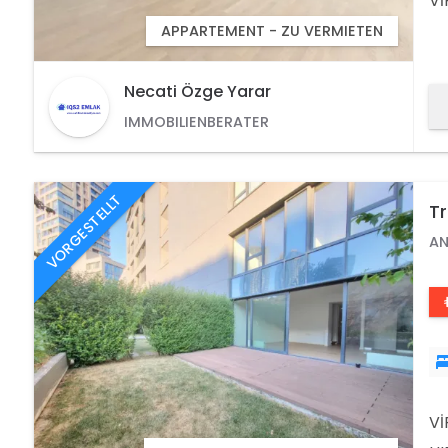
APPARTEMENT - ZU VERMIETEN
AN
VO
Necati Özge Yarar
IMMOBILIENBERATER
VORGESTELLT
T
Lu
AN
Vİ