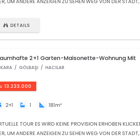
ER, UM ANDERE ANZEIGEN ZU SEHEN WEG VON DER STADT, 
R NÄHE DER STADT, IN DER NATUR, MIT IHRER WUNDERS
NDSCHAFT UND OFFENEN U BEREICHEN, IN DENEN SIE DIE 
DETAILS
FT IN VOLLEN ZÜGEN SPÜREN UND IHREM LEBEN EINEN ME
RLEIHEN EIN AKFEN-HOLDING-PROJEKT, DAS EINEN UNTE
CHT. - PROFESSIONAL SITE
raumhafte 2+1 Garten-Maisonette-Wohnung Mit
xusausstattung In Gölbaşı / Ankara /Türkei
KARA
GÖLBAŞI
HACILAR
₺ 13.233.000
2+1
1
181m²
RTUELLE TOUR ES WIRD KEINE PROVISION ERHOBEN KLICKEN
ER, UM ANDERE ANZEIGEN ZU SEHEN WEG VON DER STADT, 