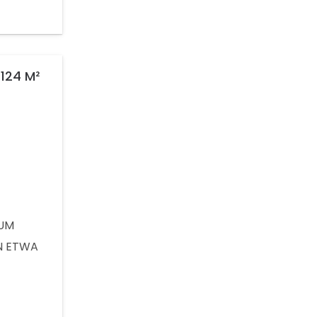
3,2 M
SET -
 124 M²
UM
N ETWA
VON
- 4