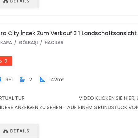
DETAILS
SSBODENHEIZUNG (ZENTRALHEIZUNGSKOSTENZUTEILER) - 
CKENHÖHE BOSCH MODERN KITCHEN MIT EINGEBAUTEM 
ro City İncek Zum Verkauf 3 1 Landschaftsansicht
 Stock Wohnung Hacılar Stadtteil Gölbaşı Ankara
KARA
GÖLBAŞI
HACILAR
₺ 0
3+1
2
142m²
IRTUAL TUR VIDEO KLICKEN SIE HIER, 
DERE ANZEIGEN ZU SEHEN - AUF EINEM GRUNDSTÜCK VO
.000 M² – INSGESAMT 604 WOHNHÄUSER IN 7 BLÖCKEN, 
NEN JEDER AUF 600 M² ERSTRECKT IST - 24-UHR-
DETAILS
CHERHEITSKONTROLLE VON EINEM EINZIGEN ZENTRUM AUS 