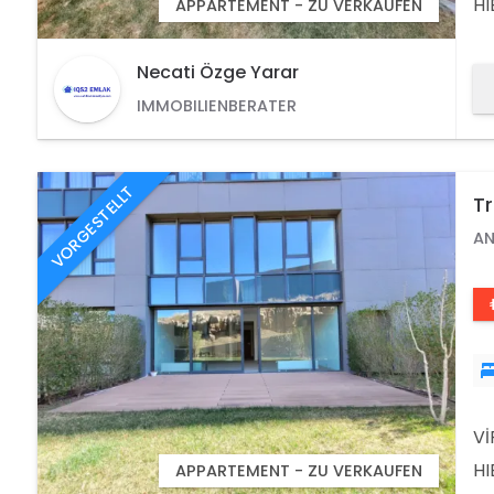
HI
APPARTEMENT - ZU VERKAUFEN
DE
LA
Necati Özge Yarar
LU
IMMOBILIENBERATER
VE
MA
VORGESTELLT
T
Lu
AN
Vİ
HI
APPARTEMENT - ZU VERKAUFEN