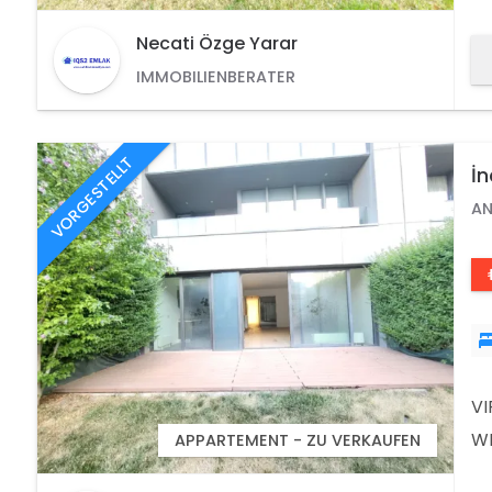
DE
LA
Necati Özge Yarar
LU
IMMOBILIENBERATER
VE
MA
VORGESTELLT
İn
W
AN
VI
WE
APPARTEMENT - ZU VERKAUFEN
MI