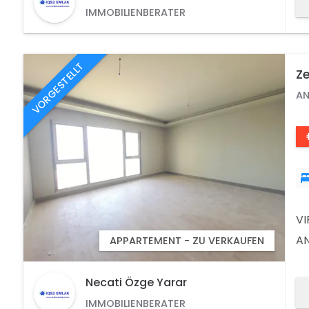
FU
IMMOBILIENBERATER
DE
VORGESTELLT
Ze
3.
AN
V
AN
APPARTEMENT - ZU VERKAUFEN
54
DE
Necati Özge Yarar
SI
IMMOBILIENBERATER