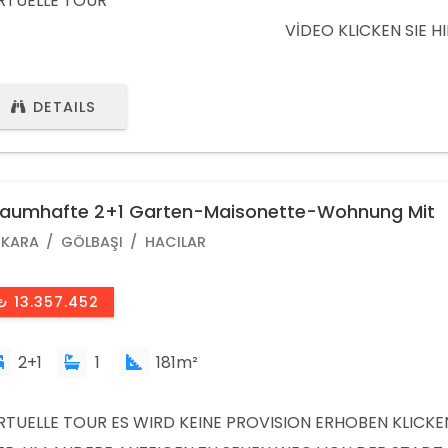
VİRTUELLE TO
VİDEO KLICKEN SIE HIER,
DERE ANZEIGEN ZU SEHEN DAS HOTEL LIEGT AUF EINER FL
N 37.000 M2 IN İNCEK
DETAILS
raumhafte 2+1 Garten-Maisonette-Wohnung Mit
xusausstattung In Gölbaşı / Ankara /Türkei
KARA
GÖLBAŞI
HACILAR
₺ 13.357.452
2+1
1
181m²
RTUELLE TOUR ES WIRD KEINE PROVISION ERHOBEN KLICKEN