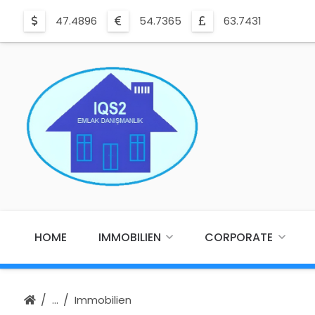
47.4896
54.7365
63.7431
HOME
IMMOBILIEN
CORPORATE
Immobilien